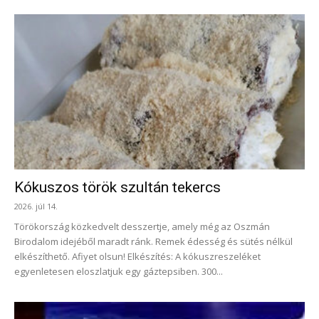
Kókuszos török szultán tekercs
2026. júl 14.
Törökország közkedvelt desszertje, amely még az Oszmán
Birodalom idejéből maradt ránk. Remek édesség és sütés nélkül
elkészíthető. Afiyet olsun! Elkészítés: A kókuszreszeléket
egyenletesen eloszlatjuk egy gáztepsiben. 300...