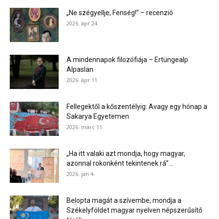
„Ne szégyellje, Fenség!” – recenzió
2026. ápr 24.
A mindennapok filozófiája – Ertüngealp
Alpaslan
2026. ápr 11.
Fellegektől a kőszentélyig: Avagy egy hónap a
Sakarya Egyetemen
2026. márc 11.
„Ha itt valaki azt mondja, hogy magyar,
azonnal rokonként tekintenek rá”...
2026. jan 4.
Belopta magát a szívembe, mondja a
Székelyföldet magyar nyelven népszerűsítő