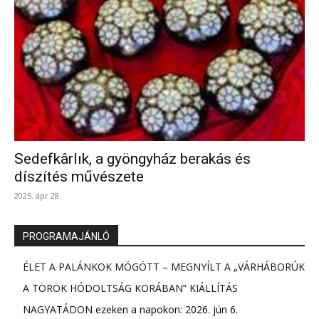
Sedefkârlık, a gyöngyház berakás és
díszítés művészete
2025. ápr 28.
PROGRAMAJÁNLÓ
ÉLET A PALÁNKOK MÖGÖTT – MEGNYÍLT A „VÁRHÁBORÚK
A TÖRÖK HÓDOLTSÁG KORÁBAN” KIÁLLÍTÁS
NAGYATÁDON
ezeken a napokon: 2026. jún 6.