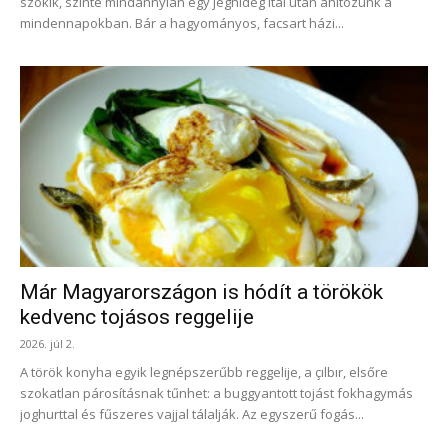
szökik, szinte mindannyian egy jéghideg ital után áhítozunk a
mindennapokban. Bár a hagyományos, facsart házi...
Már Magyarországon is hódít a törökök
kedvenc tojásos reggelije
2026. júl 2.
A török konyha egyik legnépszerűbb reggelije, a çılbır, elsőre
szokatlan párosításnak tűnhet: a buggyantott tojást fokhagymás
joghurttal és fűszeres vajjal tálalják. Az egyszerű fogás...