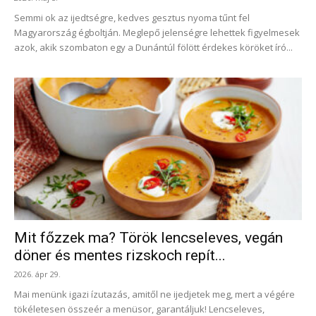
Semmi ok az ijedtségre, kedves gesztus nyoma tűnt fel
Magyarország égboltján. Meglepő jelenségre lehettek figyelmesek
azok, akik szombaton egy a Dunántúl fölött érdekes köröket író...
Mit főzzek ma? Török lencseleves, vegán
döner és mentes rizskoch repít...
2026. ápr 29.
Mai menünk igazi ízutazás, amitől ne ijedjetek meg, mert a végére
tökéletesen összeér a menüsor, garantáljuk! Lencseleves,