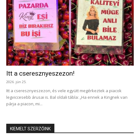
Itt a cseresznyeszezon!
2026. jún 25.
Itt a cseresznyeszezon, és vele együtt megérkeztek a piacok
legviccesebb árusai is. Bal oldali tábla: „Ha ennek a Kingnek van
párja a piacon, mi...
KIEMELT SZERZŐINK