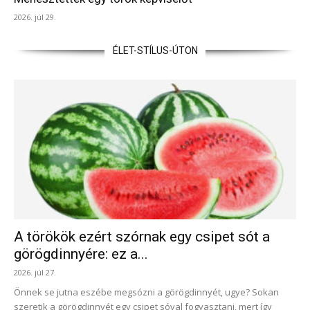
2026. júl 29.
ÉLET-STÍLUS-ÚTON
A törökök ezért szórnak egy csipet sót a
görögdinnyére: ez a...
2026. júl 27.
Önnek se jutna eszébe megsózni a görögdinnyét, ugye? Sokan
szeretik a görögdinnyét egy csipet sóval fogyasztani, mert így