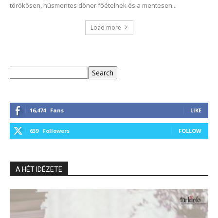
törökösen, húsmentes döner főételnek és a mentesen...
Load more
Keresés
Search
16,474
Fans
LIKE
639
Followers
FOLLOW
A HÉT IDÉZETE