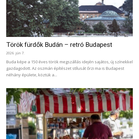
Török fürdők Budán – retró Budapest
2026. jún 7.
Buda képe a 150 éves török megszállás idején sajátos, új színekkel
gazdagodott. Az oszmán építészet stílusát őrzi ma is Budapest
néhány épülete, köztük a...