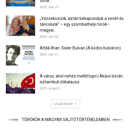
török...
2025. nov 21.
„Veszekszünk, aztán bekapcsoljuk a zenét és
táncolunk” – egy szombathelyi török–
magyar...
2025. okt 26.
Attilâ İlhan: Sisler Bulvarı (A ködös bulváron)
2025. okt 11.
A város, ahol nehéz melléfogni | Akács István
isztambuli útikalauza
2025. szept 9.
Load more
TÖRÖKÖK A MAGYAR SAJTÓTÖRTÉNELEMBEN