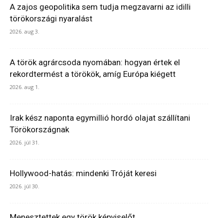
A zajos geopolitika sem tudja megzavarni az idilli
törökországi nyaralást
2026. aug 3.
A török agrárcsoda nyomában: hogyan értek el
rekordtermést a törökök, amíg Európa kiégett
2026. aug 1.
Irak kész naponta egymillió hordó olajat szállítani
Törökországnak
2026. júl 31.
Hollywood-hatás: mindenki Tróját keresi
2026. júl 30.
Menesztettek egy török képviselőt