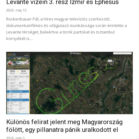
Levante vizein 3. rész Izmir és Ephesus
2026. máj 15.
Rockenbauer Pál, a híres magyar televíziós szerkesztő,
dokumentumfilmes és világutazó munkássága során érintette a
Levante térséget, beleértve a török partokat és Isztambul
környékét is....
Különös felirat jelent meg Magyarország
fölött, egy pillanatra pánik uralkodott el
2026. máj 5.