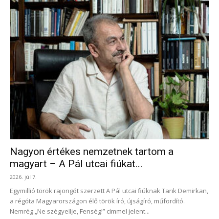
Nagyon értékes nemzetnek tartom a
magyart – A Pál utcai fiúkat...
2026. júl 7.
Egymillió török rajongót szerzett A Pál utcai fiúknak Tarık Demirkan,
a régóta Magyarországon élő török író, újságíró, műfordító.
Nemrég „Ne szégyellje, Fenség!” címmel jelent...