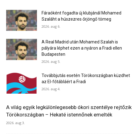
Fáraóként fogadta új klubjánál Mohamed
Szaláht a húszezres őrjöngő tömeg
2026. aug 6.
A Real Madrid után Mohamed Szalah is
pályára léphet ezen a nyáron a Fradi ellen
Budapesten
2026. aug 5.
Továbbjutás esetén Törökországban küzdhet
az El-főtábláért a Fradi
2026. aug 4.
A világ egyik legkülönlegesebb ókori szentélye rejtőzik
Törökországban – Hekaté istennőnek emelték
2026. aug 3.