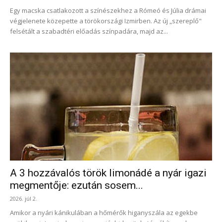
Egy macska csatlakozott a színészekhez a Rómeó és Júlia drámai
végjelenete közepette a törökországi Izmirben. Az új „szereplő"
felsétált a szabadtéri előadás színpadára, majd az...
A 3 hozzávalós török limonádé a nyár igazi
megmentője: ezután sosem...
2026. júl 2.
Amikor a nyári kánikulában a hőmérők higanyszála az egekbe