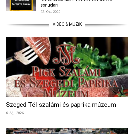
sonuçları
22. Oca 2020
VİDEO & MÜZİK
Szeged Téliszalámi és paprika múzeum
6. Ağu 2026