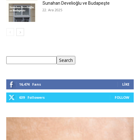
Sunahan Develioğlu ve Budapeşte
22. Ara 2025
Ara
Search
16,474
Fans
LIKE
639
Followers
FOLLOW