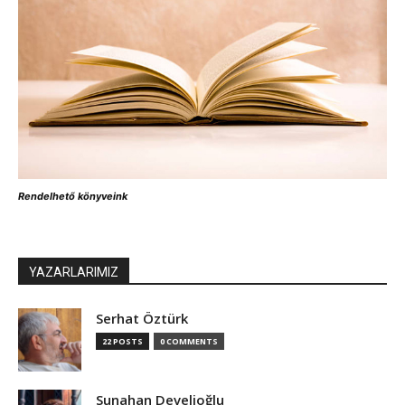
Rendelhető könyveink
YAZARLARIMIZ
Serhat Öztürk
22 POSTS
0 COMMENTS
Sunahan Develioğlu