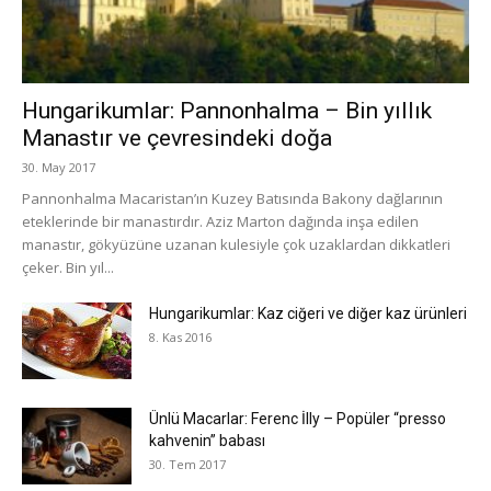
Hungarikumlar: Pannonhalma – Bin yıllık
Manastır ve çevresindeki doğa
30. May 2017
Pannonhalma Macaristan’ın Kuzey Batısında Bakony dağlarının
eteklerinde bir manastırdır. Aziz Marton dağında inşa edilen
manastır, gökyüzüne uzanan kulesiyle çok uzaklardan dikkatleri
çeker. Bin yıl...
Hungarikumlar: Kaz ciğeri ve diğer kaz ürünleri
8. Kas 2016
Ünlü Macarlar: Ferenc İlly – Popüler “presso
kahvenin” babası
30. Tem 2017