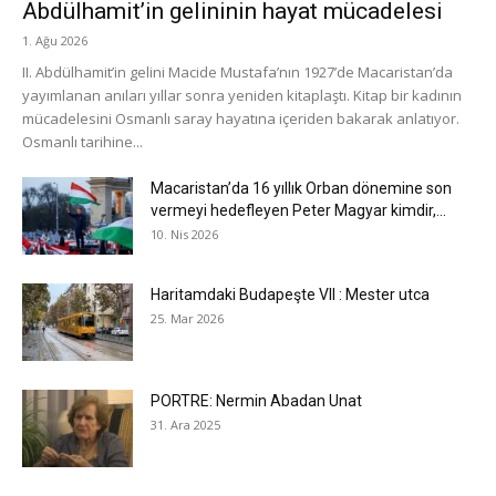
Abdülhamit’in gelininin hayat mücadelesi
1. Ağu 2026
II. Abdülhamit’in gelini Macide Mustafa’nın 1927’de Macaristan’da
yayımlanan anıları yıllar sonra yeniden kitaplaştı. Kitap bir kadının
mücadelesini Osmanlı saray hayatına içeriden bakarak anlatıyor.
Osmanlı tarihine...
Macaristan’da 16 yıllık Orban dönemine son
vermeyi hedefleyen Peter Magyar kimdir,...
10. Nis 2026
Haritamdaki Budapeşte VII : Mester utca
25. Mar 2026
PORTRE: Nermin Abadan Unat
31. Ara 2025