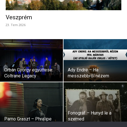
Veszprém
23. Tem 2026
Orbán György együttese:
Ady Endre – Ha
Coltrane Legacy
messzebbről nézem
Fonográf – Hunyd le a
Parno Graszt – Phralipe
szemed