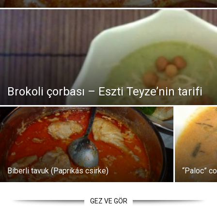
Brokoli çorbası – Eszti Teyze’nin tarifi
Biberli tavuk (Paprikás csirke)
“Paloc” co
GEZ VE GÖR