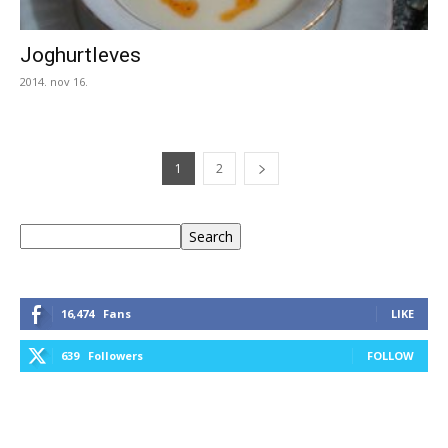
Joghurtleves
2014. nov 16.
1
2
Keresés
Search
16,474
Fans
LIKE
639
Followers
FOLLOW