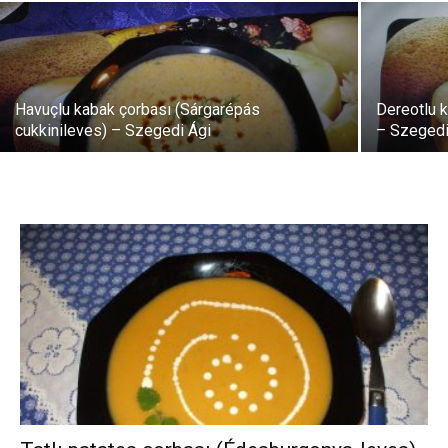
Havuçlu kabak çorbası (Sárgarépás
Dereotlu 
cukkinileves) – Szegedi Ági
– Szegedi