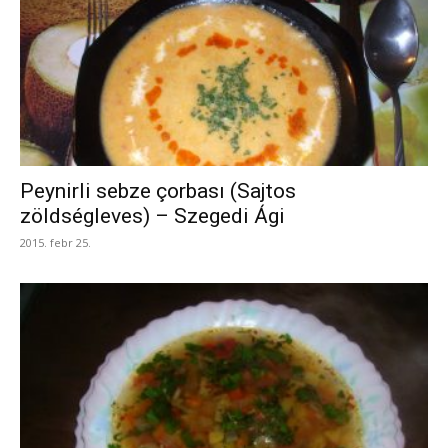
Peynirli sebze çorbası (Sajtos
zöldségleves) – Szegedi Ági
2015. febr 25.