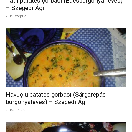
Tatlı patates çorbası (Édesburgonya-leves)
– Szegedi Ági
2015. szept 2.
Havuçlu patates çorbası (Sárgarépás
burgonyaleves) – Szegedi Ági
2015. jún 24.