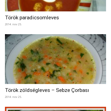
Török paradicsomleves
2014. nov 25.
Török zöldségleves – Sebze Çorbası
2014. nov 25.