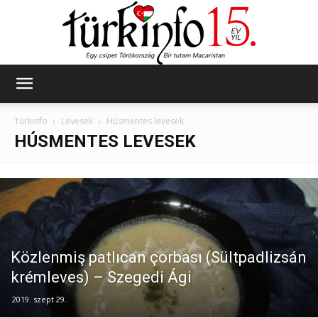
Türkinfo
Türkinfo
Levesek
Húsmentes levesek
HÚSMENTES LEVESEK
Közlenmiş patlıcan çorbası (Sültpadlizsán
krémleves) – Szegedi Ági
2019. szept 29.