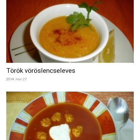
Török vöröslencseleves
2014. nov 27.