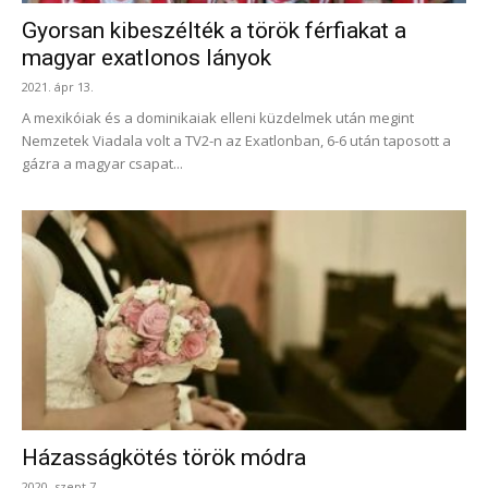
Gyorsan kibeszélték a török férfiakat a
magyar exatlonos lányok
2021. ápr 13.
A mexikóiak és a dominikaiak elleni küzdelmek után megint
Nemzetek Viadala volt a TV2-n az Exatlonban, 6-6 után taposott a
gázra a magyar csapat...
Házasságkötés török módra
2020. szept 7.