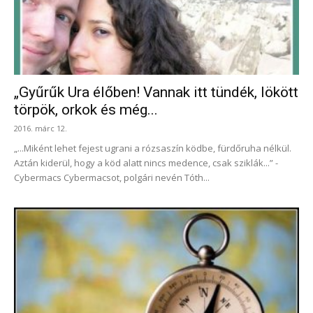
„Gyűrűk Ura élőben! Vannak itt tündék, lökött
törpök, orkok és még...
2016. márc 12.
„...Miként lehet fejest ugrani a rózsaszín ködbe, fürdőruha nélkül.
Aztán kiderül, hogy a köd alatt nincs medence, csak sziklák...” -
Cybermacs Cybermacsot, polgári nevén Tóth...