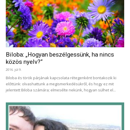
Biloba: „Hogyan beszélgessünk, ha nincs
közös nyelv?”
2016. júl 9.
Biloba és török párjának kapcsolata rétegenként bontakozik ki
előttünk: olvashattunk a megismerkedésükről, és hogy ez mit
jelentett Biloba számára; elmesélte nekünk, hogyan sülhet el...