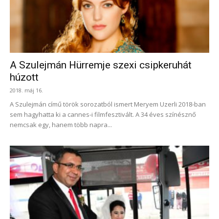
A Szulejmán Hürremje szexi csipkeruhát
húzott
2018. máj 16.
A Szulejmán című török sorozatból ismert Meryem Uzerli 2018-ban
sem hagyhatta ki a cannes-i filmfesztivált. A 34 éves színésznő
nemcsak egy, hanem több napra...