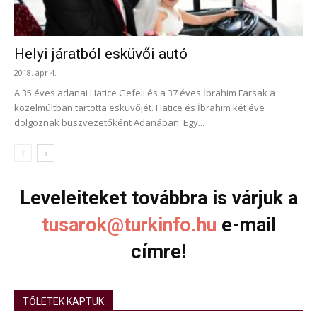
Helyi járatból esküvői autó
2018. ápr 4.
A 35 éves adanai Hatice Gefeli és a 37 éves İbrahim Farsak a
közelmúltban tartotta esküvőjét. Hatice és İbrahim két éve
dolgoznak buszvezetőként Adanában. Egy...
Leveleiteket továbbra is várjuk a
tusarok@turkinfo.hu
e-mail
címre!
TŐLETEK KAPTUK