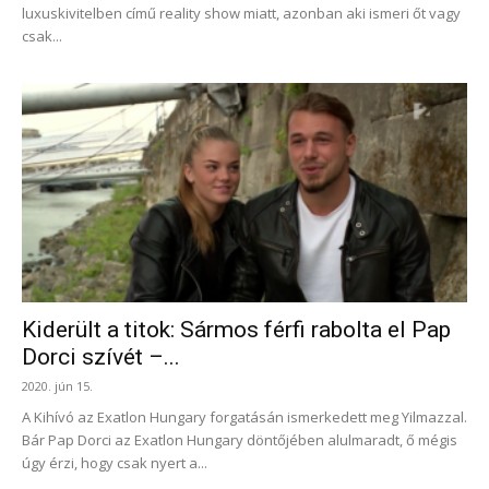
luxuskivitelben című reality show miatt, azonban aki ismeri őt vagy
csak...
Kiderült a titok: Sármos férfi rabolta el Pap
Dorci szívét –...
2020. jún 15.
A Kihívó az Exatlon Hungary forgatásán ismerkedett meg Yilmazzal.
Bár Pap Dorci az Exatlon Hungary döntőjében alulmaradt, ő mégis
úgy érzi, hogy csak nyert a...