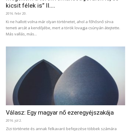
kicsit félek is” II....
2016. febr 20.
Ki ne hallott volna már olyan történetet, ahol a főhősnő sírva
temeti arcát a kendőjébe, mert a török lovagja csúnyán átejtette.
Más vallás, más...
Válasz: Egy magyar nő ezeregyéjszakája
2016. júl 2.
Zizi története és annak felkavaró befejezése többek számára