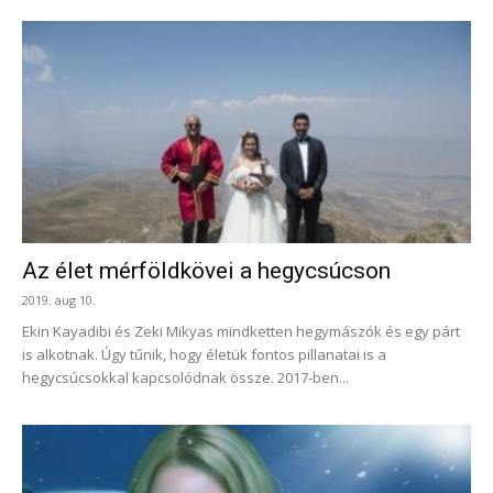
Az élet mérföldkövei a hegycsúcson
2019. aug 10.
Ekin Kayadibi és Zeki Mikyas mindketten hegymászók és egy párt
is alkotnak. Úgy tűnik, hogy életük fontos pillanatai is a
hegycsúcsokkal kapcsolódnak össze. 2017-ben...