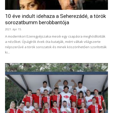
10 éve indult idehaza a Seherezádé, a török
sorozatbumm berobbantója
2021. ápr 15.
A modernkori Ezeregyéjszaka meséi egy csapásra meghódították
a nézőket. Újságírók évek óta kutatják, miért váltak világszerte
népszerűvé a török sorozatok és minek köszönhetően szorították
ki...