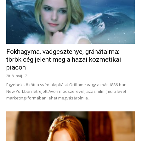
Fokhagyma, vadgesztenye, gránátalma:
török cég jelent meg a hazai kozmetikai
piacon
2018. máj 17.
Egyebek között a svéd alapítású Oriflame vagy a már 1886-ban
New Yorkban létrejött Avon módszerével, azaz mlm (multi level
marketing) formában lehet megvásárolni a...