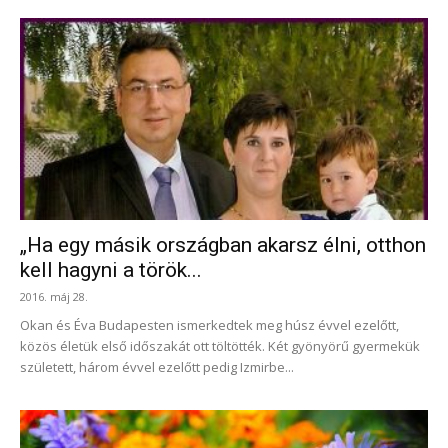
„Ha egy másik országban akarsz élni, otthon
kell hagyni a török...
2016. máj 28.
Okan és Éva Budapesten ismerkedtek meg húsz évvel ezelőtt,
közös életük első időszakát ott töltötték. Két gyönyörű gyermekük
született, három évvel ezelőtt pedig Izmirbe...