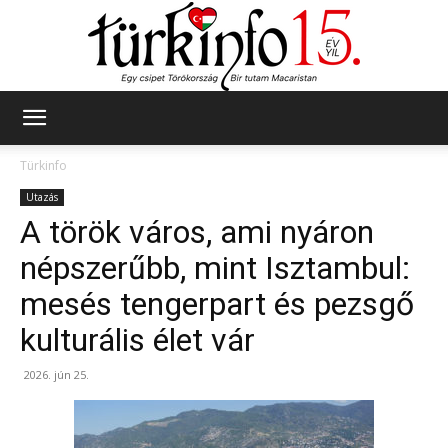
Türkinfo
Türkinfo
Utazás
A török város, ami nyáron
népszerűbb, mint Isztambul:
mesés tengerpart és pezsgő
kulturális élet vár
2026. jún 25.