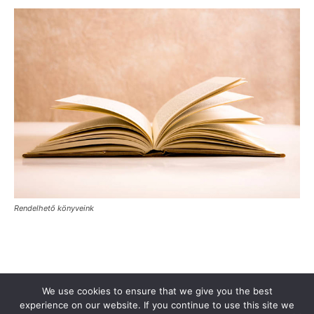
Rendelhető könyveink
Támogasd a Türkinfót!
Kiadványaink
Médiaajánlat
We use cookies to ensure that we give you the best
Impresszum
Adatkezelési Tájékoztató
ÁSZF
Alapítvány
experience on our website. If you continue to use this site we