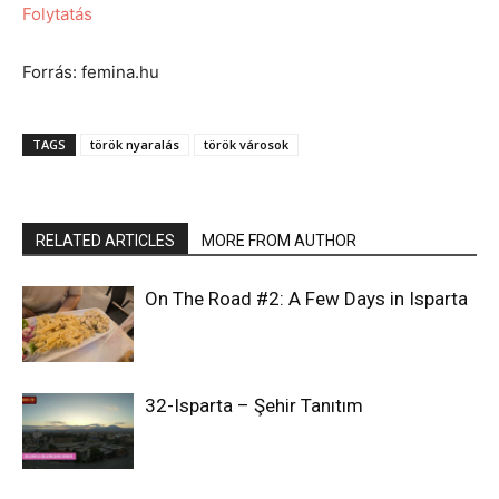
Folytatás
Forrás: femina.hu
TAGS
török nyaralás
török városok
RELATED ARTICLES
MORE FROM AUTHOR
On The Road #2: A Few Days in Isparta
32-Isparta – Şehir Tanıtım