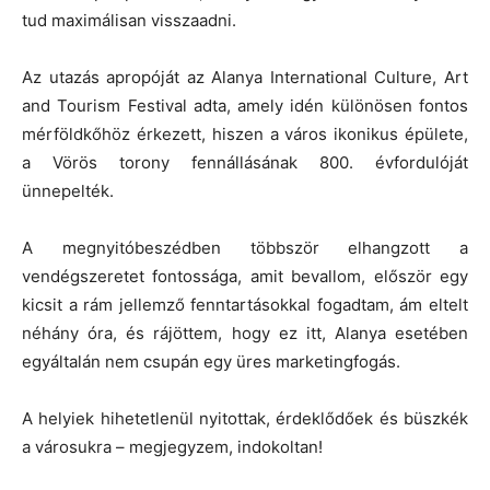
tud maximálisan visszaadni.
Az utazás apropóját az Alanya International Culture, Art
and Tourism Festival adta, amely idén különösen fontos
mérföldkőhöz érkezett, hiszen a város ikonikus épülete,
a Vörös torony fennállásának 800. évfordulóját
ünnepelték.
A megnyitóbeszédben többször elhangzott a
vendégszeretet fontossága, amit bevallom, először egy
kicsit a rám jellemző fenntartásokkal fogadtam, ám eltelt
néhány óra, és rájöttem, hogy ez itt, Alanya esetében
egyáltalán nem csupán egy üres marketingfogás.
A helyiek hihetetlenül nyitottak, érdeklődőek és büszkék
a városukra – megjegyzem, indokoltan!