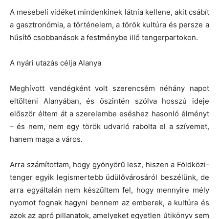
A mesebeli vidéket mindenkinek látnia kellene, akit csábít
a gasztronómia, a történelem, a török kultúra és persze a
hűsítő csobbanások a festménybe illő tengerpartokon.
A nyári utazás célja Alanya
Meghívott vendégként volt szerencsém néhány napot
eltölteni Alanyában, és őszintén szólva hosszú ideje
először éltem át a szerelembe eséshez hasonló élményt
– és nem, nem egy török udvarló rabolta el a szívemet,
hanem maga a város.
Arra számítottam, hogy gyönyörű lesz, hiszen a Földközi-
tenger egyik legismertebb üdülővárosáról beszélünk, de
arra egyáltalán nem készültem fel, hogy mennyire mély
nyomot fognak hagyni bennem az emberek, a kultúra és
azok az apró pillanatok, amelyeket egyetlen útikönyv sem