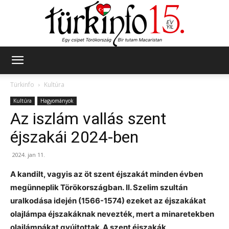
Türkinfo
Türkinfo
Kultúra
Kultúra
Hagyományok
Az iszlám vallás szent
éjszakái 2024-ben
2024. jan 11.
A kandilt, vagyis az öt szent éjszakát minden évben
megünneplik Törökországban.
II. Szelim szultán
uralkodása idején (1566-1574) ezeket az éjszakákat
olajlámpa éjszakáknak nevezték, mert a minaretekben
olajlámpákat gyújtottak. A szent éjszakák