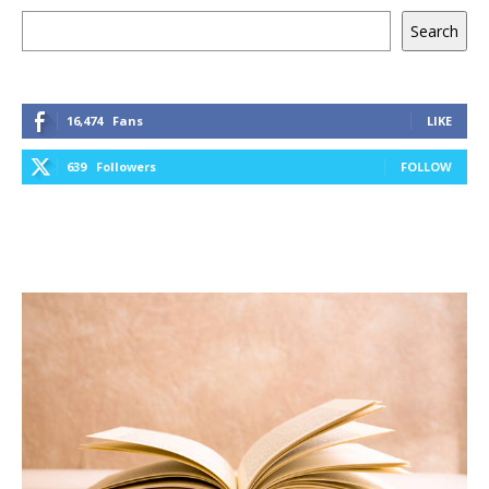
Keresés
Search
16,474
Fans
LIKE
639
Followers
FOLLOW