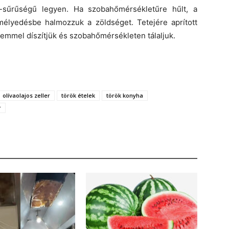
-sűrűségű legyen. Ha szobahőmérsékletűre hűlt, a
 mélyedésbe halmozzuk a zöldséget. Tetejére aprított
emmel díszítjük és szobahőmérsékleten tálaljuk.
olívaolajos zeller
török ételek
török konyha
r