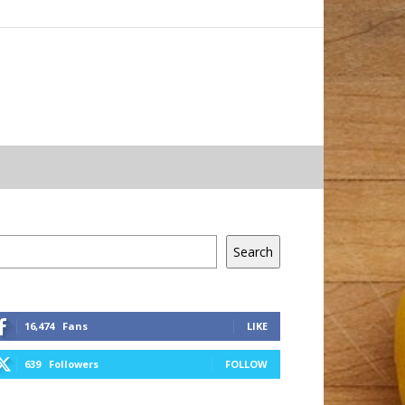
resés
Search
16,474
Fans
LIKE
639
Followers
FOLLOW