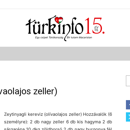
Türkinfo
Ke
vaolajos zeller)
Zeytinyagli kereviz (olívaolajos zeller) Hozzávalók (6
személyre): 2 db nagy zeller 6 db kis hagyma 2 db
sárgarépa 10 dkg zöldborsó 2 db nagy burgonya fél