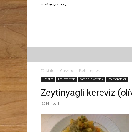
2026. augusztus 7.
Türkinfo
Gasztro
Ételreceptek
Gasztro
Ételreceptek
Mezék, előételek
Zöldségételek
Zeytinyagli kereviz (olí
2014. nov 1.