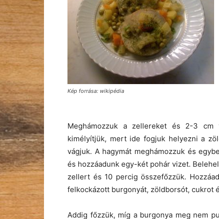
Kép forrása: wikipédia
Meghámozzuk a zellereket és 2-3 cm va
kimélyítjük, mert ide fogjuk helyezni a z
vágjuk. A hagymát meghámozzuk és egyben 
és hozzáadunk egy-két pohár vizet. Belehel
zellert és 10 percig összefőzzük. Hozzáa
felkockázott burgonyát, zöldborsót, cukrot é
Addig főzzük, míg a burgonya meg nem puhu