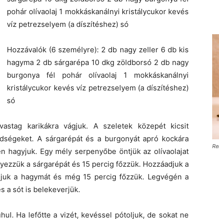
pohár olívaolaj 1 mokkáskanálnyi kristálycukor kevés
víz petrezselyem (a díszítéshez) só
Hozzávalók (6 személyre): 2 db nagy zeller 6 db kis
hagyma 2 db sárgarépa 10 dkg zöldborsó 2 db nagy
burgonya fél pohár olívaolaj 1 mokkáskanálnyi
kristálycukor kevés víz petrezselyem (a díszítéshez)
só
stag karikákra vágjuk. A szeletek közepét kicsit
öldségeket. A sárgarépát és a burgonyát apró kockára
Re
hagyjuk. Egy mély serpenyőbe öntjük az olívaolajat
yezzük a sárgarépát és 15 percig főzzük. Hozzáadjuk a
djuk a hagymát és még 15 percig főzzük. Legvégén a
s a sót is belekeverjük.
l. Ha lefőtte a vizét, kevéssel pótoljuk, de sokat ne