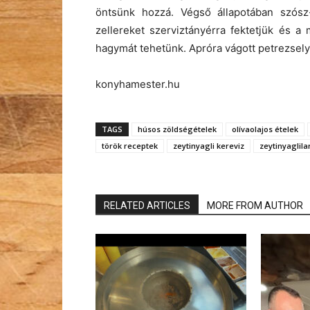
öntsünk hozzá. Végső állapotában szósz
zellereket szerviztányérra fektetjük és a
hagymát tehetünk. Apróra vágott petrezsely
konyhamester.hu
TAGS
húsos zöldségételek
olívaolajos ételek
török receptek
zeytinyagli kereviz
zeytinyaglila
RELATED ARTICLES
MORE FROM AUTHOR