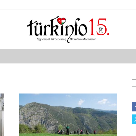
Türkinfo
K