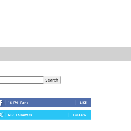
eresés
Search
16,474
Fans
LIKE
639
Followers
FOLLOW