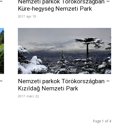
–
Nemzeti parkok Törökországban –
Küre-hegység Nemzeti Park
2017. ápr 19.
–
Nemzeti parkok Törökországban –
Kızıldağ Nemzeti Park
2017. márc 22.
Page 1 of 4