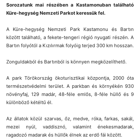
Sorozatunk mai részében a Kastamonuban található
Küre-hegység Nemzeti Parkot keressük fel.
A Küre-hegység Nemzeti Park Kastamonu és Bartın
között található, a fekete-tengeri régió nyugati részén. A
Bartın folyótól a Kızılırmak folyóig terjed 300 km hosszan.
Zonguldakból és Bartınból is könnyen megközelíthető.
A park Törökország ökoturisztikai központja, 2000 óta
természetvédelmi terület. A parkban és környékén 930
növényfaj, 129 madár, 48-féle emlős, 8-féle hüllő és 9
különböző kétéltű él.
Az állatok közül szarvas, őz, medve, róka, farkas, sakál,
mezei nyúl, vaddisznó, valamint énekesmadarak,
ragadozó madarak és hüllők élnek az erdő fái között.