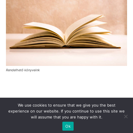
Rendelhető könyveink
Támogasd a Türkinfót!
Kiadványaink
Médiaajánlat
We use cookies to ensure that we give you the best
Impresszum
Adatkezelési Tájékoztató
ÁSZF
Alapítvány
experience on our website. If you continue to use this site we
will assume that you are happy with it.
Rólunk
Kapcsolat
Ok
© Turkinfo.hu 2020