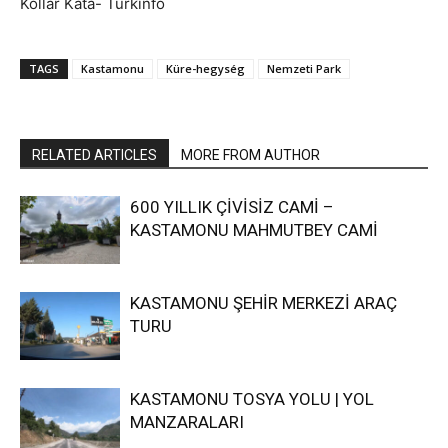
Kollár Kata- Türkinfo
TAGS
Kastamonu
Küre-hegység
Nemzeti Park
RELATED ARTICLES
MORE FROM AUTHOR
600 YILLIK ÇİVİSİZ CAMİ –
KASTAMONU MAHMUTBEY CAMİ
KASTAMONU ŞEHİR MERKEZİ ARAÇ
TURU
KASTAMONU TOSYA YOLU | YOL
MANZARALARI