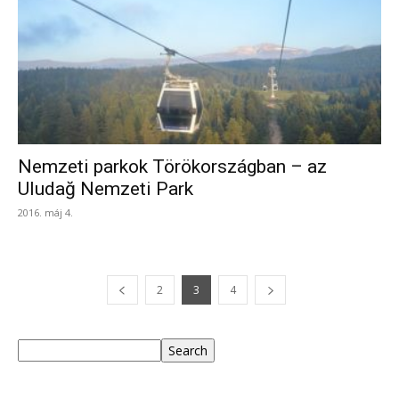
Nemzeti parkok Törökországban – az
Uludağ Nemzeti Park
2016. máj 4.
2
3
4
Keresés
Search