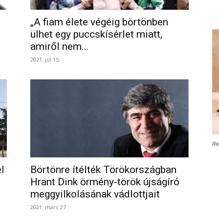
„A fiam élete végéig börtönben
ülhet egy puccskísérlet miatt,
amiről nem...
2021. júl 15.
Re
l
Börtönre ítélték Törökországban
Hrant Dink örmény-török újságíró
meggyilkolásának vádlottjait
2021. márc 27.