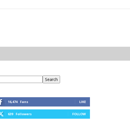
eresés
Search
16,474
Fans
LIKE
639
Followers
FOLLOW