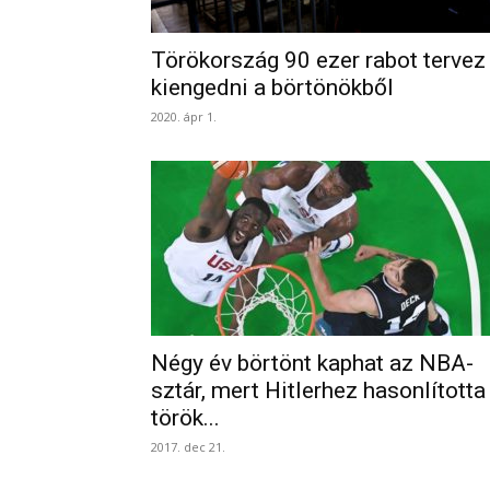
Törökország 90 ezer rabot tervez
kiengedni a börtönökből
2020. ápr 1.
Négy év börtönt kaphat az NBA-
sztár, mert Hitlerhez hasonlította
török...
2017. dec 21.