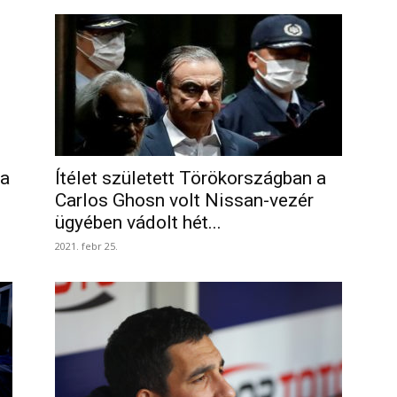
ja
Ítélet született Törökországban a
Carlos Ghosn volt Nissan-vezér
ügyében vádolt hét...
2021. febr 25.