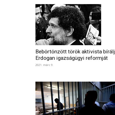
Bebörtönzött török aktivista bírál
Erdogan igazságügyi reformját
2021. márc 9.