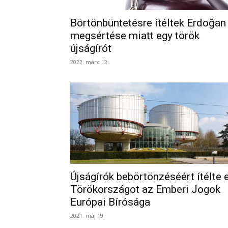
Börtönbüntetésre ítéltek Erdoğan
megsértése miatt egy török
újságírót
2022. márc 12.
Újságírók bebörtönzéséért ítélte e
Törökországot az Emberi Jogok
Európai Bírósága
2021. máj 19.