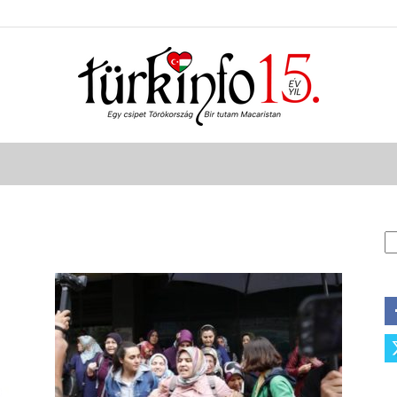
Türkinfo
K