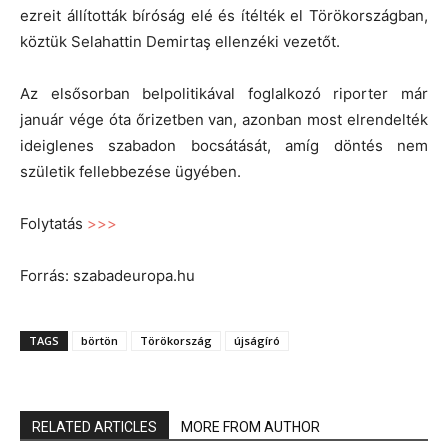
ezreit állították bíróság elé és ítélték el Törökországban,
köztük Selahattin Demirtaş ellenzéki vezetőt.
Az elsősorban belpolitikával foglalkozó riporter már
január vége óta őrizetben van, azonban most elrendelték
ideiglenes szabadon bocsátását, amíg döntés nem
születik fellebbezése ügyében.
Folytatás
>>>
Forrás: szabadeuropa.hu
TAGS
börtön
Törökország
újságíró
RELATED ARTICLES
MORE FROM AUTHOR