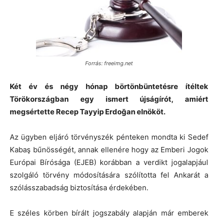
Forrás: freeimg.net
Két év és négy hónap börtönbüntetésre ítéltek
Törökországban egy ismert újságírót, amiért
megsértette Recep Tayyip Erdoğan elnököt.
Az ügyben eljáró törvényszék pénteken mondta ki Sedef
Kabaş bűnösségét, annak ellenére hogy az Emberi Jogok
Európai Bírósága (EJEB) korábban a verdikt jogalapjául
szolgáló törvény módosítására szólította fel Ankarát a
szólásszabadság biztosítása érdekében.
E széles körben bírált jogszabály alapján már emberek