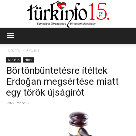
Türkinfo
Türkinfo
Aktuális
Aktuális
Hírek
Börtönbüntetésre ítéltek
Erdoğan megsértése miatt
egy török újságírót
2022. márc 12.