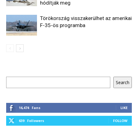
hódítják meg
Törökország visszakerülhet az amerikai
F-35-ös programba
Keresés
Search
16,474
Fans
LIKE
639
Followers
FOLLOW