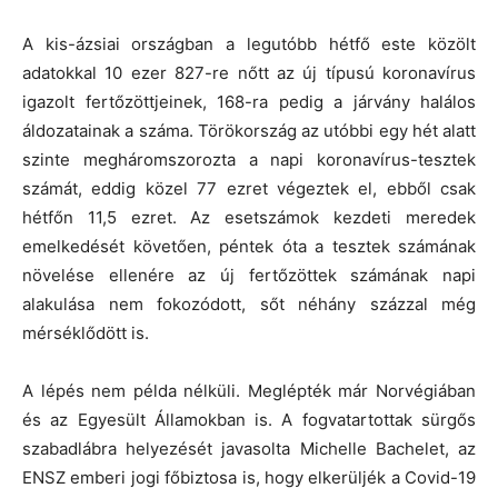
A kis-ázsiai országban a legutóbb hétfő este közölt
adatokkal 10 ezer 827-re nőtt az új típusú koronavírus
igazolt fertőzöttjeinek, 168-ra pedig a járvány halálos
áldozatainak a száma. Törökország az utóbbi egy hét alatt
szinte megháromszorozta a napi koronavírus-tesztek
számát, eddig közel 77 ezret végeztek el, ebből csak
hétfőn 11,5 ezret. Az esetszámok kezdeti meredek
emelkedését követően, péntek óta a tesztek számának
növelése ellenére az új fertőzöttek számának napi
alakulása nem fokozódott, sőt néhány százzal még
mérséklődött is.
A lépés nem példa nélküli. Meglépték már Norvégiában
és az Egyesült Államokban is. A fogvatartottak sürgős
szabadlábra helyezését javasolta Michelle Bachelet, az
ENSZ emberi jogi főbiztosa is, hogy elkerüljék a Covid-19