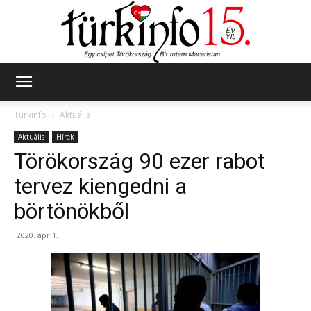
Türkinfo
Türkinfo
Aktuális
Aktuális
Hírek
Törökország 90 ezer rabot
tervez kiengedni a
börtönökből
2020. ápr 1.