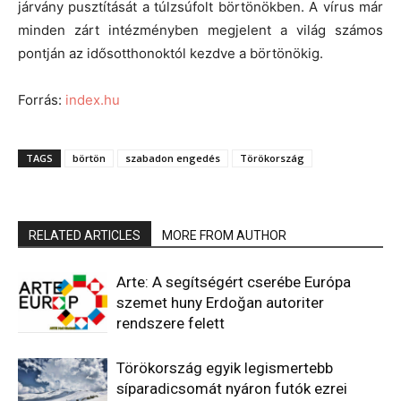
járvány pusztítását a túlzsúfolt börtönökben. A vírus már
minden zárt intézményben megjelent a világ számos
pontján az idősotthonoktól kezdve a börtönökig.
Forrás:
index.hu
TAGS
börtön
szabadon engedés
Törökország
RELATED ARTICLES
MORE FROM AUTHOR
Arte: A segítségért cserébe Európa
szemet huny Erdoğan autoriter
rendszere felett
Törökország egyik legismertebb
síparadicsomát nyáron futók ezrei