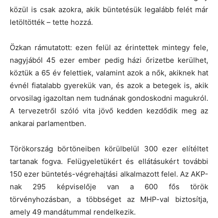
közül is csak azokra, akik büntetésük legalább felét már
letöltötték – tette hozzá.
Özkan rámutatott: ezen felül az érintettek mintegy fele,
nagyjából 45 ezer ember pedig házi őrizetbe kerülhet,
köztük a 65 év felettiek, valamint azok a nők, akiknek hat
évnél fiatalabb gyerekük van, és azok a betegek is, akik
orvosilag igazoltan nem tudnának gondoskodni magukról.
A tervezetről szóló vita jövő kedden kezdődik meg az
ankarai parlamentben.
Törökország börtöneiben körülbelül 300 ezer elítéltet
tartanak fogva. Felügyeletükért és ellátásukért további
150 ezer büntetés-végrehajtási alkalmazott felel. Az AKP-
nak 295 képviselője van a 600 fős török
törvényhozásban, a többséget az MHP-val biztosítja,
amely 49 mandátummal rendelkezik.