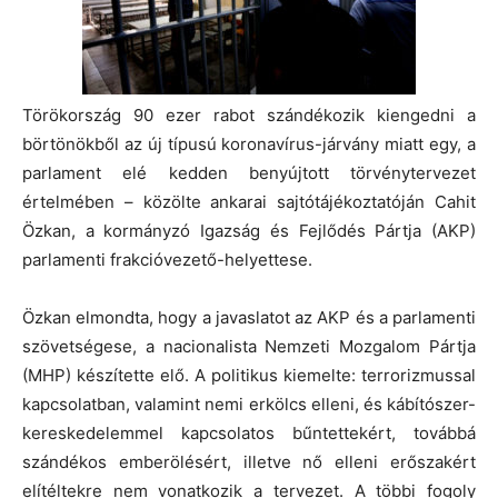
Törökország 90 ezer rabot szándékozik kiengedni a
börtönökből az új típusú koronavírus-járvány miatt egy, a
parlament elé kedden benyújtott törvénytervezet
értelmében – közölte ankarai sajtótájékoztatóján Cahit
Özkan, a kormányzó Igazság és Fejlődés Pártja (AKP)
parlamenti frakcióvezető-helyettese.
Özkan elmondta, hogy a javaslatot az AKP és a parlamenti
szövetségese, a nacionalista Nemzeti Mozgalom Pártja
(MHP) készítette elő. A politikus kiemelte: terrorizmussal
kapcsolatban, valamint nemi erkölcs elleni, és kábítószer-
kereskedelemmel kapcsolatos bűntettekért, továbbá
szándékos emberölésért, illetve nő elleni erőszakért
elítéltekre nem vonatkozik a tervezet. A többi fogoly