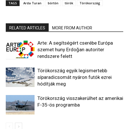
TAGS
Arda Turan
börtön
török
Törökország
RELATED ARTICLES
MORE FROM AUTHOR
Arte: A segítségért cserébe Európa
szemet huny Erdoğan autoriter
rendszere felett
Törökország egyik legismertebb
síparadicsomát nyáron futók ezrei
hódítják meg
Törökország visszakerülhet az amerikai
F-35-ös programba