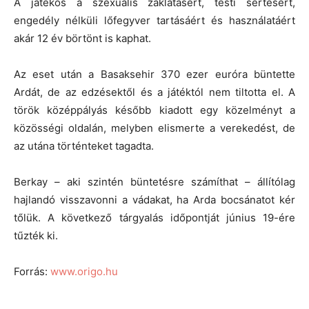
A játékos a szexuális zaklatásért, testi sértésért,
engedély nélküli lőfegyver tartásáért és használatáért
akár 12 év börtönt is kaphat.
Az eset után a Basaksehir 370 ezer euróra büntette
Ardát, de az edzésektől és a játéktól nem tiltotta el. A
török középpályás később kiadott egy közelményt a
közösségi oldalán, melyben elismerte a verekedést, de
az utána történteket tagadta.
Berkay – aki szintén büntetésre számíthat – állítólag
hajlandó visszavonni a vádakat, ha Arda bocsánatot kér
tőlük. A következő tárgyalás időpontját június 19-ére
tűzték ki.
Forrás:
www.origo.hu