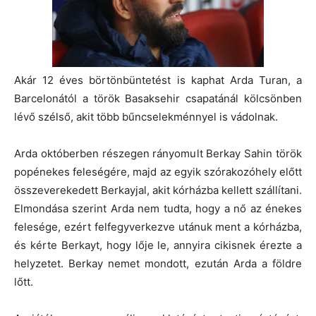
Akár 12 éves börtönbüntetést is kaphat Arda Turan, a
Barcelonától a török Basaksehir csapatánál kölcsönben
lévő szélső, akit több bűncselekménnyel is vádolnak.
Arda októberben részegen rányomult Berkay Sahin török
popénekes feleségére, majd az egyik szórakozóhely előtt
összeverekedett Berkayjal, akit kórházba kellett szállítani.
Elmondása szerint Arda nem tudta, hogy a nő az énekes
felesége, ezért felfegyverkezve utánuk ment a kórházba,
és kérte Berkayt, hogy lője le, annyira cikisnek érezte a
helyzetet. Berkay nemet mondott, ezután Arda a földre
lőtt.