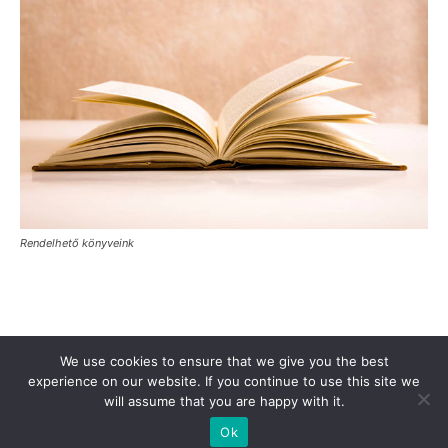
Rendelhető könyveink
Támogasd a Türkinfót!
Kiadványaink
Médiaajánlat
We use cookies to ensure that we give you the best
Impresszum
Adatkezelési Tájékoztató
ÁSZF
Alapítvány
experience on our website. If you continue to use this site we
will assume that you are happy with it.
Rólunk
Kapcsolat
Ok
© Turkinfo.hu 2020