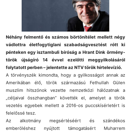
Néhány felmentő és számos börtönítélet mellett négy
vádlottra életfogytiglani szabadságvesztést rótt ki
pénteken egy isztambuli bíróság a Hrant Dink örmény-
török újságíró 14 évvel ezelőtti meggyilkolásáról
folytatott perben – jelentette az NTV török hírtelevízió.
A törvényszék kimondta, hogy a gyilkosságot annak az
Amerikában élő, török származású Fethullah Gülen
muszlim hitszónok vezette nemzetközi hálózatnak a
„céljaival összhangban” követték el, amelyet a török
vezetés egyebek mellett a 2016-os puccskísérletért is
felelőssé tesz.
Az alkotmány megsértéséért és szándékos
emberöléshez nyújtott támogatásért Muharrem