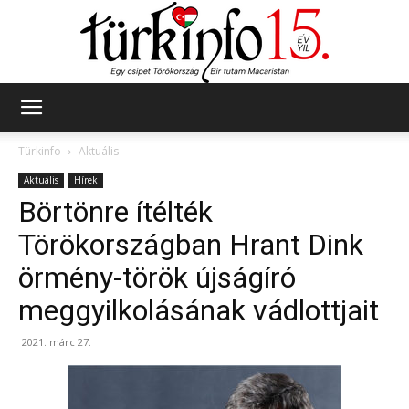
Türkinfo
Türkinfo
Aktuális
Aktuális
Hírek
Börtönre ítélték
Törökországban Hrant Dink
örmény-török újságíró
meggyilkolásának vádlottjait
2021. márc 27.