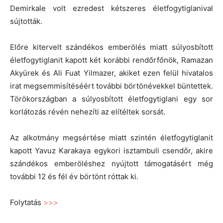
Demirkale volt ezredest kétszeres életfogytiglanival
sújtották.
Előre kitervelt szándékos emberölés miatt súlyosbított
életfogytiglanit kapott két korábbi rendőrfőnök, Ramazan
Akyürek és Ali Fuat Yilmazer, akiket ezen felül hivatalos
irat megsemmisítéséért további börtönévekkel büntettek.
Törökországban a súlyosbított életfogytiglani egy sor
korlátozás révén nehezíti az elítéltek sorsát.
Az alkotmány megsértése miatt szintén életfogytiglanit
kapott Yavuz Karakaya egykori isztambuli csendőr, akire
szándékos emberöléshez nyújtott támogatásért még
további 12 és fél év börtönt róttak ki.
Folytatás
>>>