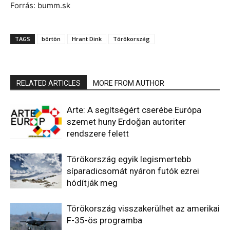
Forrás: bumm.sk
TAGS
börtön
Hrant Dink
Törökország
RELATED ARTICLES
MORE FROM AUTHOR
Arte: A segítségért cserébe Európa
szemet huny Erdoğan autoriter
rendszere felett
Törökország egyik legismertebb
síparadicsomát nyáron futók ezrei
hódítják meg
Törökország visszakerülhet az amerikai
F-35-ös programba