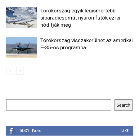
Törökország egyik legismertebb
síparadicsomát nyáron futók ezrei
hódítják meg
Törökország visszakerülhet az amerikai
F-35-ös programba
Keresés
Search
16,474
Fans
LIKE