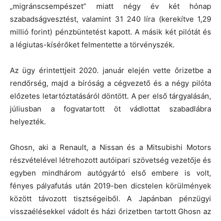
„migránscsempészet” miatt négy év két hónap
szabadságvesztést, valamint 31 240 líra (kerekítve 1,29
millió forint) pénzbüntetést kapott. A másik két pilótát és
a légiutas-kísérőket felmentette a törvényszék.
Az ügy érintettjeit 2020. január elején vette őrizetbe a
rendőrség, majd a bíróság a cégvezető és a négy pilóta
előzetes letartóztatásáról döntött. A per első tárgyalásán,
júliusban a fogvatartott öt vádlottat szabadlábra
helyezték.
Ghosn, aki a Renault, a Nissan és a Mitsubishi Motors
részvételével létrehozott autóipari szövetség vezetője és
egyben mindhárom autógyártó első embere is volt,
fényes pályafutás után 2019-ben dicstelen körülmények
között távozott tisztségeiből. A Japánban pénzügyi
visszaélésekkel vádolt és házi őrizetben tartott Ghosn az