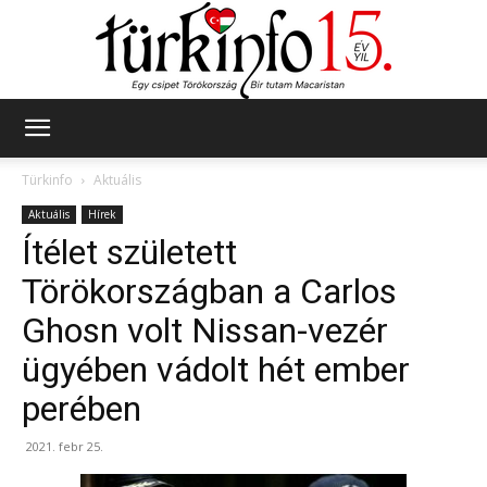
Türkinfo
Türkinfo
Aktuális
Aktuális
Hírek
Ítélet született
Törökországban a Carlos
Ghosn volt Nissan-vezér
ügyében vádolt hét ember
perében
2021. febr 25.