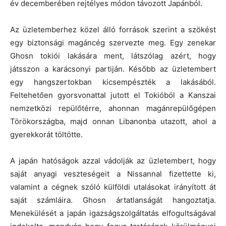
év decemberében rejtélyes módon távozott Japánból.
Az üzletemberhez közel álló források szerint a szökést
egy biztonsági magáncég szervezte meg. Egy zenekar
Ghosn tokiói lakására ment, látszólag azért, hogy
játsszon a karácsonyi partiján. Később az üzletembert
egy hangszertokban kicsempészték a lakásából.
Feltehetően gyorsvonattal jutott el Tokióból a Kanszai
nemzetközi repülőtérre, ahonnan magánrepülőgépen
Törökországba, majd onnan Libanonba utazott, ahol a
gyerekkorát töltötte.
A japán hatóságok azzal vádolják az üzletembert, hogy
saját anyagi veszteségeit a Nissannal fizettette ki,
valamint a cégnek szóló külföldi utalásokat irányított át
saját számláira. Ghosn ártatlanságát hangoztatja.
Menekülését a japán igazságszolgáltatás elfogultságával