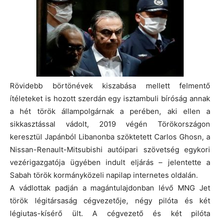
Rövidebb börtönévek kiszabása mellett felmentő
ítéleteket is hozott szerdán egy isztambuli bíróság annak
a hét török állampolgárnak a perében, aki ellen a
sikkasztással vádolt, 2019 végén Törökországon
keresztül Japánból Libanonba szöktetett Carlos Ghosn, a
Nissan-Renault-Mitsubishi autóipari szövetség egykori
vezérigazgatója ügyében indult eljárás – jelentette a
Sabah török kormányközeli napilap internetes oldalán.
A vádlottak padján a magántulajdonban lévő MNG Jet
török légitársaság cégvezetője, négy pilóta és két
légiutas-kísérő ült. A cégvezető és két pilóta