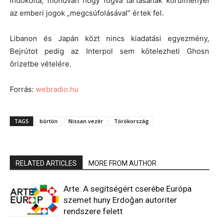
indokolta, mondván hogy fogva tartásának körülményei
az emberi jogok „megcsúfolásával” értek fel.
Libanon és Japán közt nincs kiadatási egyezmény,
Bejrútot pedig az Interpol sem kötelezheti Ghosn
őrizetbe vételére.
Forrás:
webradio.hu
TAGS
börtön
Nissan vezér
Törökország
RELATED ARTICLES
MORE FROM AUTHOR
Arte: A segítségért cserébe Európa
szemet huny Erdoğan autoriter
rendszere felett