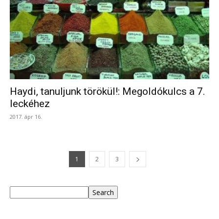
Haydi, tanuljunk törökül!: Megoldókulcs a 7.
leckéhez
2017. ápr 16.
1
2
3
Keresés
Search