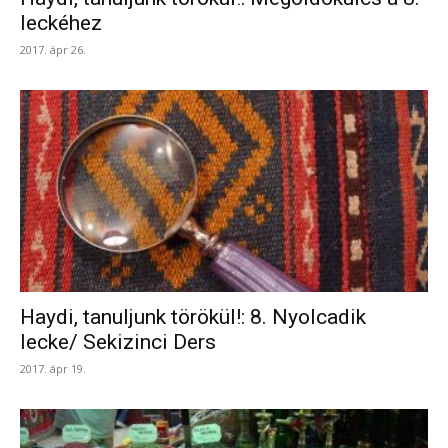
leckéhez
2017. ápr 26.
Haydi, tanuljunk törökül!: 8. Nyolcadik
lecke/ Sekizinci Ders
2017. ápr 19.