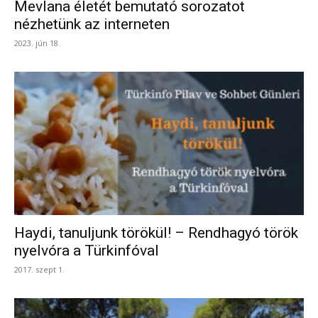
Mevlana életét bemutató sorozatot
nézhetünk az interneten
2023. jún 18.
Haydi, tanuljunk törökül! – Rendhagyó török
nyelvóra a Türkinfóval
2017. szept 1.