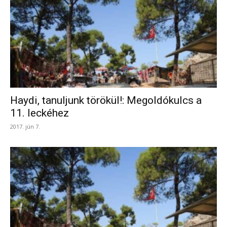
Haydi, tanuljunk törökül!: Megoldókulcs a
11. leckéhez
2017. jún 7.