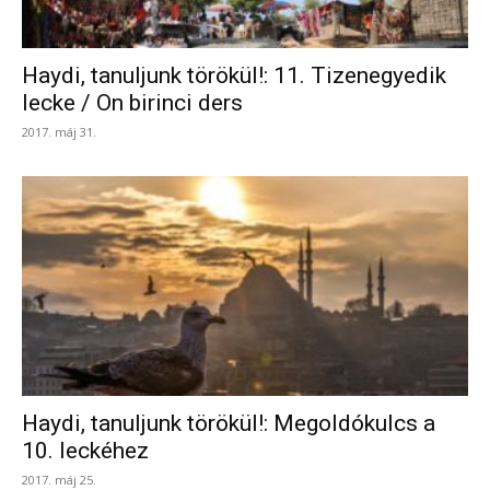
Haydi, tanuljunk törökül!: 11. Tizenegyedik
lecke / On birinci ders
2017. máj 31.
Haydi, tanuljunk törökül!: Megoldókulcs a
10. leckéhez
2017. máj 25.