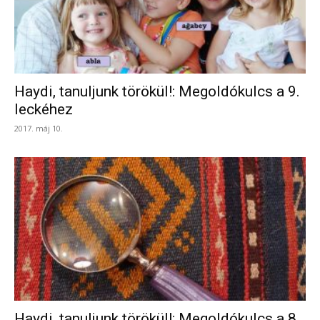
Haydi, tanuljunk törökül!: Megoldókulcs a 9.
leckéhez
2017. máj 10.
Haydi, tanuljunk törökül!: Megoldókulcs a 8.