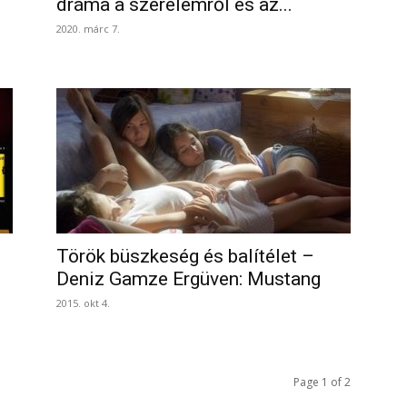
dráma a szerelemről és az...
2020. márc 7.
Török büszkeség és balítélet –
Deniz Gamze Ergüven: Mustang
2015. okt 4.
Page 1 of 2