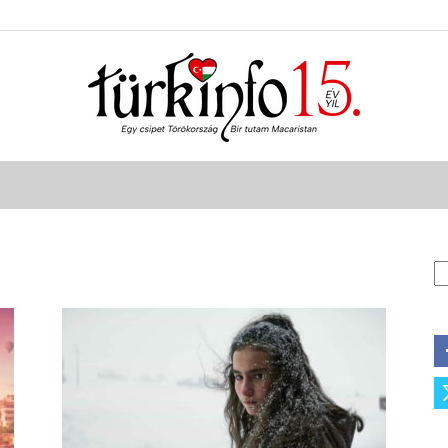
Türkinfo
K