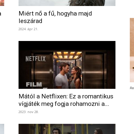
a
Miért nő a fű, hogyha majd
leszárad
2024. ápr 21.
Re
Mától a Netflixen: Ez a romantikus
vígjáték meg fogja rohamozni a...
2023. nov 28.