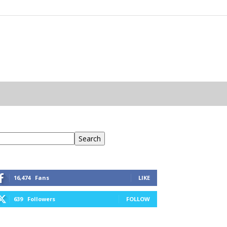
eresés
Search
16,474
Fans
LIKE
639
Followers
FOLLOW