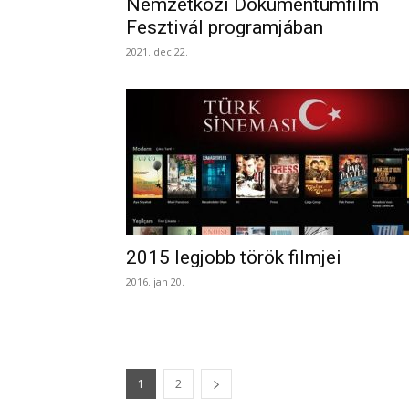
Nemzetközi Dokumentumfilm
Fesztivál programjában
2021. dec 22.
2015 legjobb török filmjei
2016. jan 20.
1
2