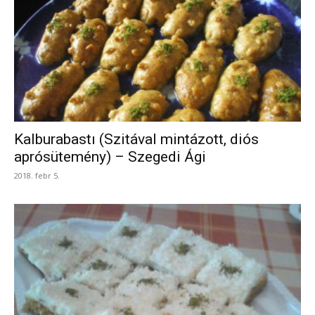
Kalburabastı (Szitával mintázott, diós
aprósütemény) – Szegedi Ági
2018. febr 5.