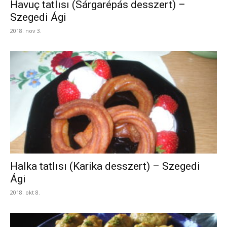
Havuç tatlısı (Sárgarépás desszert) –
Szegedi Ági
2018. nov 3.
Halka tatlısı (Karika desszert) – Szegedi
Ági
2018. okt 8.