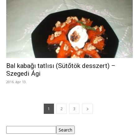
Bal kabağı tatlısı (Sütőtök desszert) –
Szegedi Ági
2016. ápr 13.
1
2
3
Keresés
Search