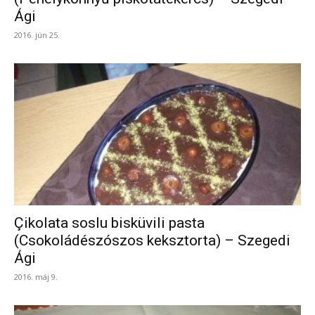
Ági
2016. jún 25.
Çikolata soslu bisküvili pasta
(Csokoládészószos keksztorta) – Szegedi
Ági
2016. máj 9.