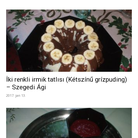
İki renkli irmik tatlısı (Kétszínű grízpuding)
– Szegedi Ági
2017. jan 13.