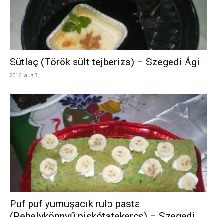
Sütlaç (Török sült tejberizs) – Szegedi Ági
2016. aug 3.
Puf puf yumuşacık rulo pasta
(Pehelykönnyű piskótatekercs) – Szegedi