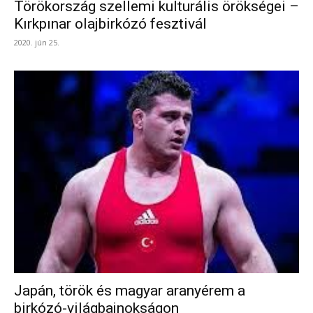
Törökország szellemi kulturális örökségei –
Kırkpınar olajbirkózó fesztivál
2020. jún 25.
Japán, török és magyar aranyérem a
birkózó-világbajnokságon