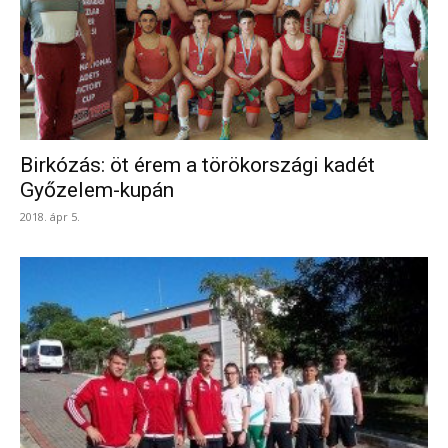
Birkózás: öt érem a törökországi kadét
Győzelem-kupán
2018. ápr 5.