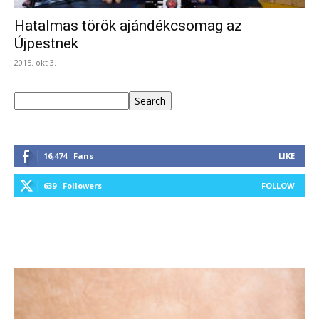
Hatalmas török ajándékcsomag az
Újpestnek
2015. okt 3.
Keresés
Search
16,474
Fans
LIKE
639
Followers
FOLLOW