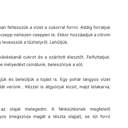
n feltesszük a vizet a cukorral forrni. Addig forraljuk
só csepp nehezen cseppen le. Ekkor hozzáadjuk a citrom
s levesszük a tűzhelyről. Lehűtjük.
éskanál cukrot és a szárított élesztőt. Felfuttatjuk.
be mélyedést csinálunk, beleszórjuk a sót.
tjük és beleütjük a tojást is. Egy pohár langyos vizet
át verünk . Kézzel is átgyúrjuk kicsit, majd letakarva,
az olajat melegedni. A fánksütésnek megfelelő
os (megszívja magát a tészta olajjal), se túl forró