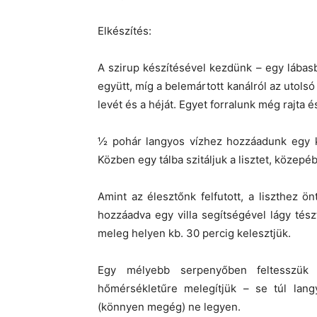
Elkészítés:
A szirup készítésével kezdünk – egy lábasba
együtt, míg a belemártott kanálról az utol
levét és a héját. Egyet forralunk még rajta é
½ pohár langyos vízhez hozzáadunk egy káv
Közben egy tálba szitáljuk a lisztet, közepé
Amint az élesztőnk felfutott, a liszthez ön
hozzáadva egy villa segítségével lágy tészt
meleg helyen kb. 30 percig kelesztjük.
Egy mélyebb serpenyőben feltesszük 
hőmérsékletűre melegítjük – se túl langy
(könnyen megég) ne legyen.