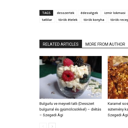
TAGS
desszertek
édességek
izmir lokmasi
tatlilar
török ételek
török konyha
török rece
RELATED ARTICLES
MORE FROM AUTHOR
Bulgurlu ve meyveli tatlı (Desszert
Karamel sos
bulgurral és gyümölcsökkel) – diétás
sütemény ka
– Szegedi Ági
Szegedi Ági