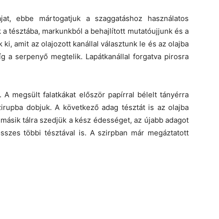
jat, ebbe mártogatjuk a szaggatáshoz használatos
a tésztába, markunkból a behajlított mutatóujjunk és a
, amit az olajozott kanállal választunk le és az olajba
íg a serpenyő megtelik. Lapátkanállal forgatva pirosra
 A megsült falatkákat először papírral bélelt tányérra
 szirupba dobjuk. A következő adag tésztát is az olajba
 másik tálra szedjük a kész édességet, az újabb adagot
sszes többi tésztával is. A szirpban már megáztatott