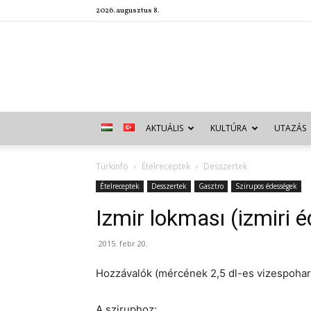
2026. augusztus 8.
AKTUÁLIS
KULTÚRA
UTAZÁS
Türkinfo
Ételreceptek
Desszertek
Ételreceptek
Desszertek
Gasztro
Szirupos édességek
Izmir lokması (izmiri 
2015. febr 20.
Hozzávalók (mércének 2,5 dl-es vizespohar
A sziruphoz: