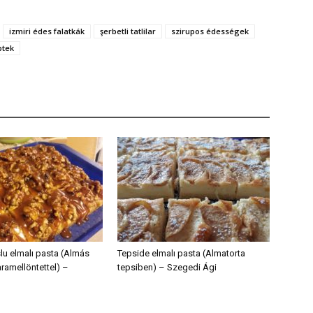
izmiri édes falatkák
şerbetli tatlilar
szirupos édességek
ptek
lu elmalı pasta (Almás
Tepside elmalı pasta (Almatorta
ramellöntettel) –
tepsiben) – Szegedi Ági