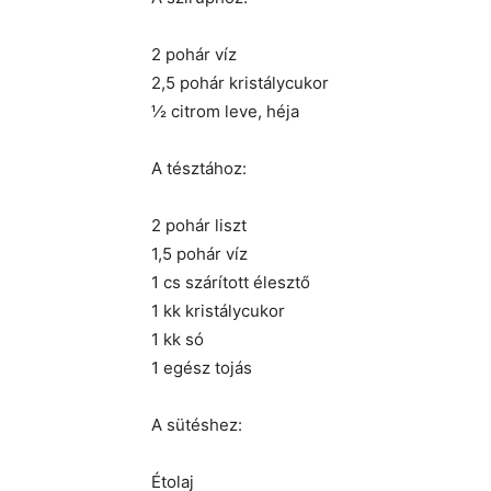
2 pohár víz
2,5 pohár kristálycukor
½ citrom leve, héja
A tésztához:
2 pohár liszt
1,5 pohár víz
1 cs szárított élesztő
1 kk kristálycukor
1 kk só
1 egész tojás
A sütéshez:
Étolaj