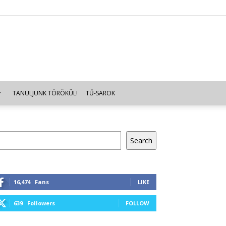
TANULJUNK TÖRÖKÜL!
TŰ-SAROK
resés
Search
16,474
Fans
LIKE
639
Followers
FOLLOW