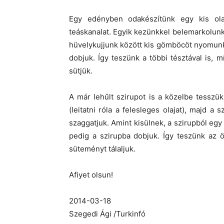
Egy edényben odakészítünk egy kis ola
teáskanalat. Egyik kezünkkel belemarkolunk 
hüvelykujjunk között kis gömböcöt nyomunk ki
dobjuk. Így teszünk a többi tésztával is, m
sütjük.
A már lehűlt szirupot is a közelbe tesszük.
(leitatni róla a felesleges olajat), majd a
szaggatjuk. Amint kisülnek, a szirupból egy
pedig a szirupba dobjuk. Így teszünk az ö
süteményt tálaljuk.
Afiyet olsun!
2014-03-18
Szegedi Ági /Turkinfó