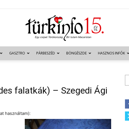
GASZTRO
PÁRBESZÉD
BÖNGÉSZDE
HASZNOS INFÓK
Türkinfo
Ke
édes falatkák) – Szegedi Ági
at használtam):