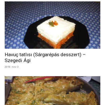
Havuç tatlısı (Sárgarépás desszert) –
Szegedi Ági
2018. nov 3.