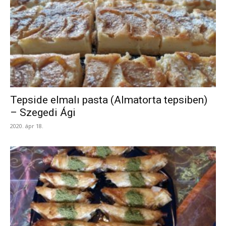
Tepside elmalı pasta (Almatorta tepsiben)
– Szegedi Ági
2020. ápr 18.