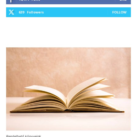
639
Followers
FOLLOW
Rendelhető könyveink