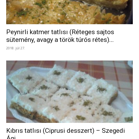
Peynirli katmer tatlısı (Réteges sajtos
sütemény, avagy a török túrós rétes)...
2018. júl 27.
Kıbrıs tatlısı (Ciprusi desszert) – Szegedi
Ági