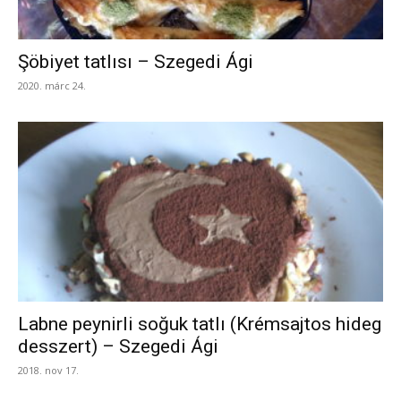
Şöbiyet tatlısı – Szegedi Ági
2020. márc 24.
Labne peynirli soğuk tatlı (Krémsajtos hideg
desszert) – Szegedi Ági
2018. nov 17.