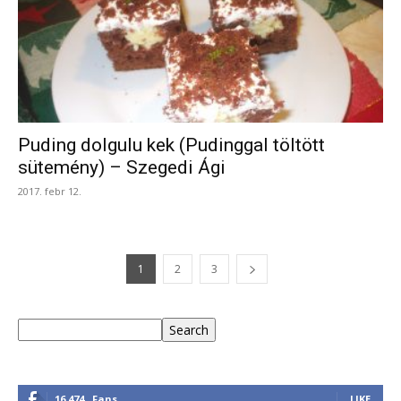
Puding dolgulu kek (Pudinggal töltött
sütemény) – Szegedi Ági
2017. febr 12.
1
2
3
Keresés
Search
16,474
Fans
LIKE