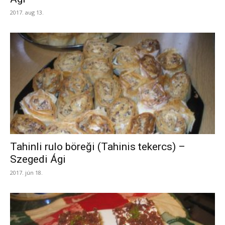
2017. aug 13.
Tahinli rulo böreği (Tahinis tekercs) –
Szegedi Ági
2017. jún 18.