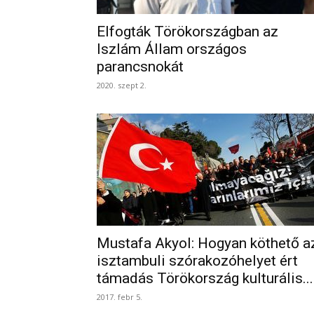
Elfogták Törökországban az
Iszlám Állam országos
parancsnokát
2020. szept 2.
Mustafa Akyol: Hogyan köthető a
isztambuli szórakozóhelyet ért
támadás Törökország kulturális...
2017. febr 5.