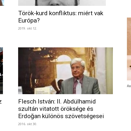
Török-kurd konfliktus: miért vak
Európa?
2019. okt 12.
Re
z
Flesch István: II. Abdülhamid
szultán vitatott öröksége és
Erdoğan különös szövetségesei
2016. okt 30.