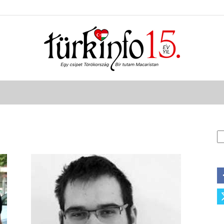
Türkinfo
K