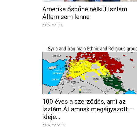
Amerika ősbűne nélkül Iszlám
Állam sem lenne
2016. máj 31.
100 éves a szerződés, ami az
Iszlám Államnak megágyazott –
ideje...
2016. márc 11.