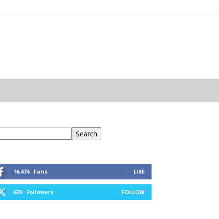
eresés
Search
16,474
Fans
LIKE
639
Followers
FOLLOW