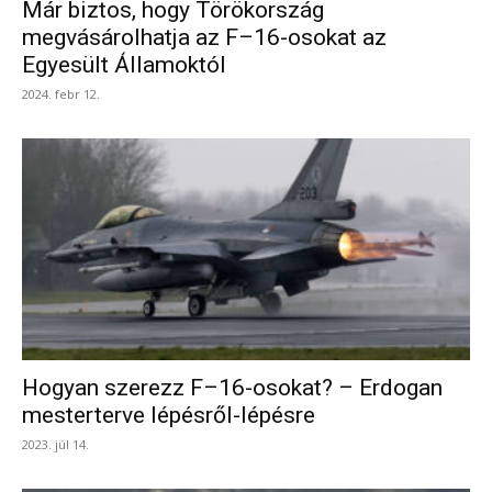
Már biztos, hogy Törökország
megvásárolhatja az F–16-osokat az
Egyesült Államoktól
2024. febr 12.
Hogyan szerezz F–16-osokat? – Erdogan
mesterterve lépésről-lépésre
2023. júl 14.