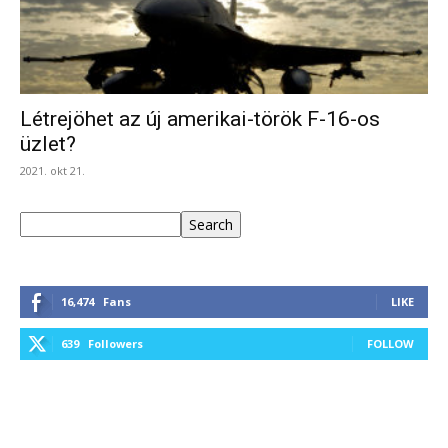
Létrejöhet az új amerikai-török F-16-os
üzlet?
2021. okt 21.
Keresés
Search
16,474
Fans
LIKE
639
Followers
FOLLOW