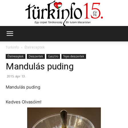
Türkinfo
Türkinfo
Ételreceptek
Ételreceptek
Desszertek
Gasztro
Tejes desszertek
Mandulás puding
2015. ápr 13.
Mandulás puding
Kedves Olvasóim!