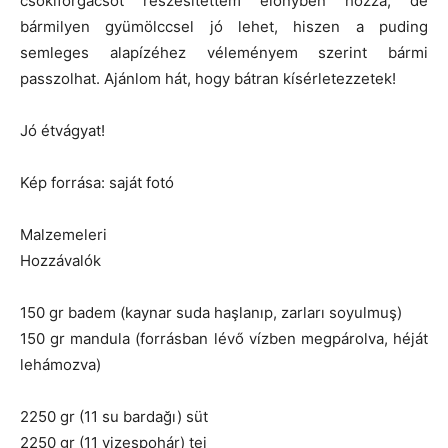
csokiforgácsot részesítettem előnyben hozzá, de
bármilyen gyümölccsel jó lehet, hiszen a puding
semleges alapízéhez véleményem szerint bármi
passzolhat. Ajánlom hát, hogy bátran kísérletezzetek!
Jó étvágyat!
Kép forrása: saját fotó
Malzemeleri
Hozzávalók
150 gr badem (kaynar suda haşlanıp, zarları soyulmuş)
150 gr mandula (forrásban lévő vízben megpárolva, héját
lehámozva)
2250 gr (11 su bardağı) süt
2250 gr (11 vizespohár) tej