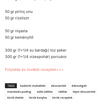
50 gr pirinç unu
50 gr rizsliszt
50 gr nişasta
50 gr keményítő
300 gr (1+1/4 su bardağı) toz şeker
300 gr (1+1/4 vizespohár) porcukor
Folytatás és további receptek>>>
TAGS
bademli muhallebi
desszertek
édességek
mandulás puding
sütlü tatlilar
tatlilar
tejes desszertek
török ételek
török konyha
török receptek