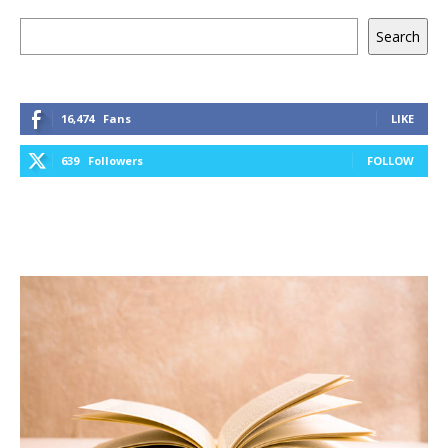
Keresés
Search
16,474
Fans
LIKE
639
Followers
FOLLOW