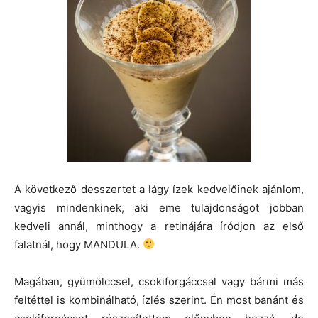
A következő desszertet a lágy ízek kedvelőinek ajánlom,
vagyis mindenkinek, aki eme tulajdonságot jobban
kedveli annál, minthogy a retinájára íródjon az első
falatnál, hogy MANDULA.
Magában, gyümölccsel, csokiforgáccsal vagy bármi más
feltéttel is kombinálható, ízlés szerint. Én most banánt és