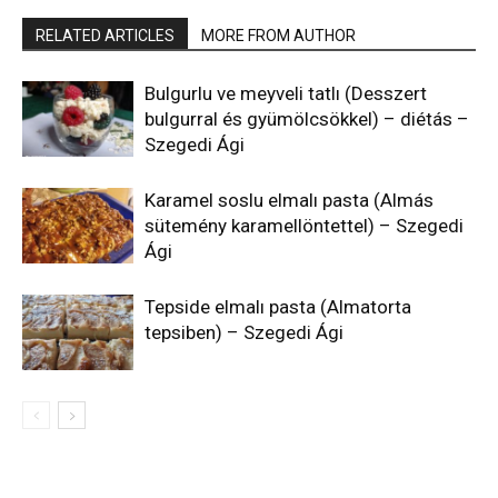
RELATED ARTICLES
MORE FROM AUTHOR
Bulgurlu ve meyveli tatlı (Desszert
bulgurral és gyümölcsökkel) – diétás –
Szegedi Ági
Karamel soslu elmalı pasta (Almás
sütemény karamellöntettel) – Szegedi
Ági
Tepside elmalı pasta (Almatorta
tepsiben) – Szegedi Ági