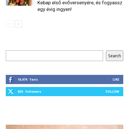
Kebap első evőversenyére, és fogyassz
egy évig ingyen!
Keresés
Search
16,474
Fans
LIKE
639
Followers
FOLLOW