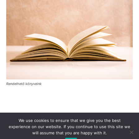
Rendelhető könyveink
Támogasd a Türkinfót!
Kiadványaink
Médiaajánlat
We use cookies to ensure that we give you the best
Impresszum
Adatkezelési Tájékoztató
ÁSZF
Alapítvány
experience on our website. If you continue to use this site we
will assume that you are happy with it.
Rólunk
Kapcsolat