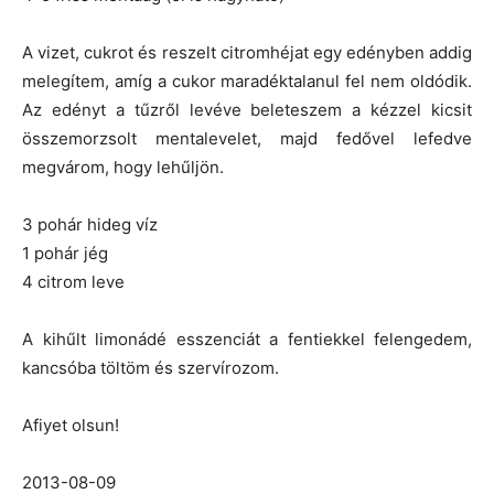
A vizet, cukrot és reszelt citromhéjat egy edényben addig
melegítem, amíg a cukor maradéktalanul fel nem oldódik.
Az edényt a tűzről levéve beleteszem a kézzel kicsit
összemorzsolt mentalevelet, majd fedővel lefedve
megvárom, hogy lehűljön.
3 pohár hideg víz
1 pohár jég
4 citrom leve
A kihűlt limonádé esszenciát a fentiekkel felengedem,
kancsóba töltöm és szervírozom.
Afiyet olsun!
2013-08-09