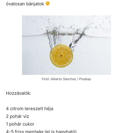
óvatosan bánjatok
Fotó: Alberto Sanchez / Pixabay
Hozzávalók:
4 citrom lereszelt héja
2 pohár víz
1 pohár cukor
4-5 friss mentaág (el is hagyható)