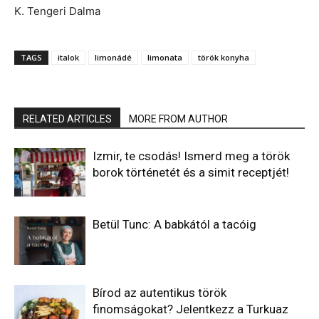
K. Tengeri Dalma
TAGS
italok
limonádé
limonata
török konyha
RELATED ARTICLES
MORE FROM AUTHOR
Izmir, te csodás! Ismerd meg a török
borok történetét és a simit receptjét!
Betül Tunc: A babkától a tacóig
Bírod az autentikus török
finomságokat? Jelentkezz a Turkuaz