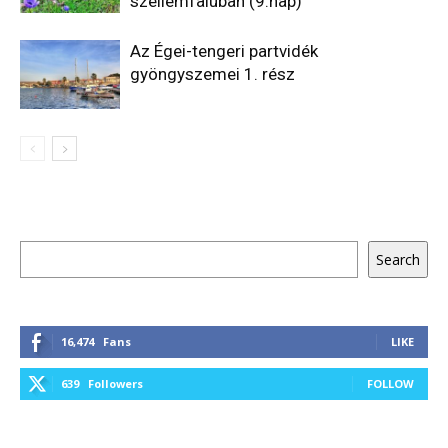
szellemfaluban (9.nap)
Az Égei-tengeri partvidék
gyöngyszemei 1. rész
Keresés
Search
16,474
Fans
LIKE
639
Followers
FOLLOW