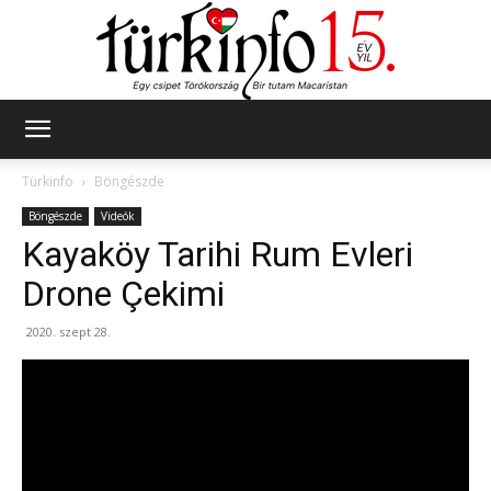
Türkinfo
Türkinfo
Böngészde
Böngészde
Videók
Kayaköy Tarihi Rum Evleri
Drone Çekimi
2020. szept 28.