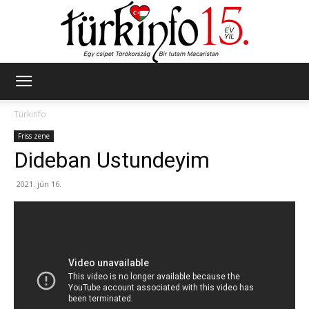
Türkinfo
Türkinfo
Friss zene
Dideban Ustundeyim
2021. jún 16.