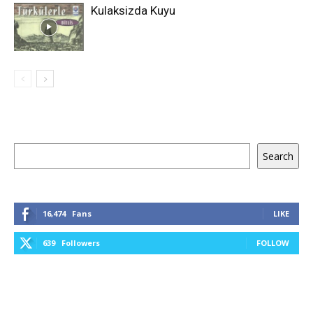
Kulaksizda Kuyu
Keresés
Search
16,474
Fans
LIKE
639
Followers
FOLLOW