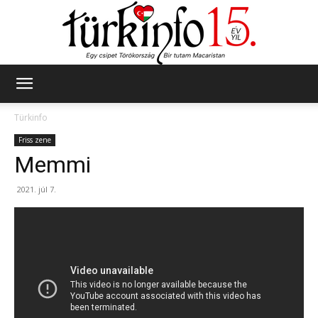
Türkinfo
Türkinfo
Friss zene
Memmi
2021. júl 7.