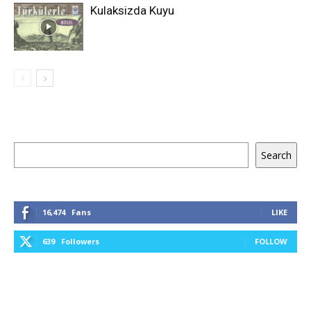
Kulaksizda Kuyu
Keresés
Search
16,474
Fans
LIKE
639
Followers
FOLLOW