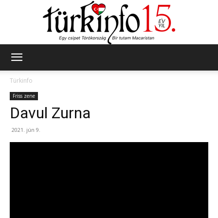
Türkinfo
Türkinfo
Friss zene
Davul Zurna
2021. jún 9.