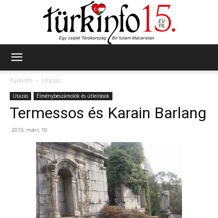
Türkinfo
Türkinfo
Utazás
Utazás
Élménybeszámolók és útleírások
Termessos és Karain Barlang
2015. márc 10.