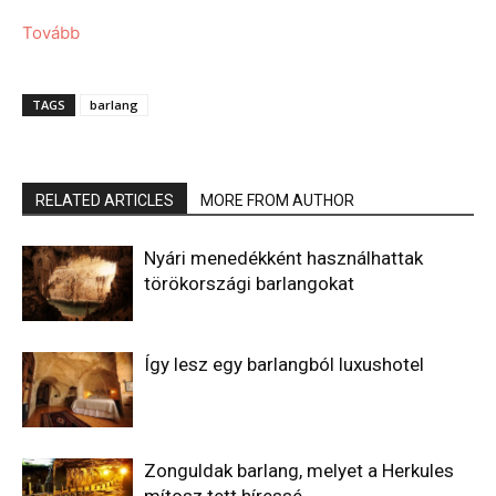
Tovább
TAGS
barlang
RELATED ARTICLES
MORE FROM AUTHOR
Nyári menedékként használhattak
törökországi barlangokat
Így lesz egy barlangból luxushotel
Zonguldak barlang, melyet a Herkules
mítosz tett híressé