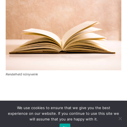
Rendelhető könyveink
Támogasd a Türkinfót!
Kiadványaink
Médiaajánlat
We use cookies to ensure that we give you the best
Impresszum
Adatkezelési Tájékoztató
ÁSZF
Alapítvány
experience on our website. If you continue to use this site we
will assume that you are happy with it.
Rólunk
Kapcsolat