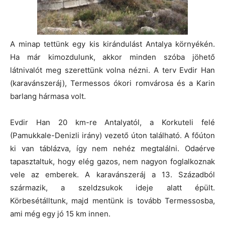
A minap tettünk egy kis kirándulást Antalya környékén.
Ha már kimozdulunk, akkor minden szóba jöhető
látnivalót meg szerettünk volna nézni. A terv Evdir Han
(karavánszeráj), Termessos ókori romvárosa és a Karin
barlang hármasa volt.
Evdir Han 20 km-re Antalyatól, a Korkuteli felé
(Pamukkale-Denizli irány) vezető úton található. A főúton
ki van táblázva, így nem nehéz megtalálni. Odaérve
tapasztaltuk, hogy elég gazos, nem nagyon foglalkoznak
vele az emberek. A karavánszeráj a 13. Századból
származik, a szeldzsukok ideje alatt épült.
Körbesétálltunk, majd mentünk is tovább Termessosba,
ami még egy jó 15 km innen.