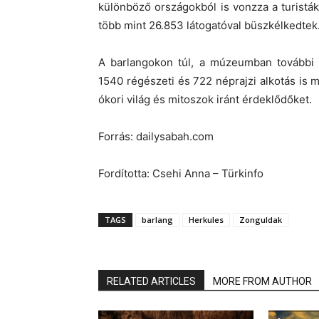
különböző országokból is vonzza a turistá
több mint 26.853 látogatóval büszkélkedtek
A barlangokon túl, a múzeumban további 
1540 régészeti és 722 néprajzi alkotás is 
ókori világ és mitoszok iránt érdeklődőket.
Forrás: dailysabah.com
Fordította: Csehi Anna – Türkinfo
TAGS
barlang
Herkules
Zonguldak
RELATED ARTICLES
MORE FROM AUTHOR