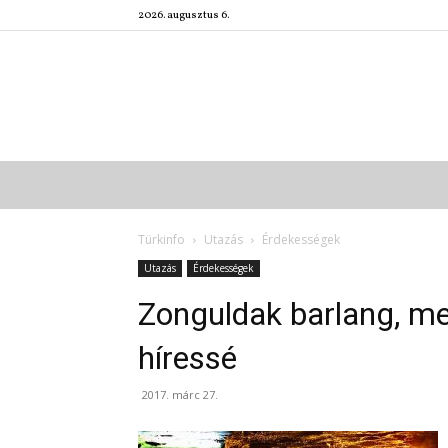
2026. augusztus 6.
Türkinfo
Utazás
Érdekességek
Utazás
Érdekességek
Zonguldak barlang, me
híressé
2017. márc 27.