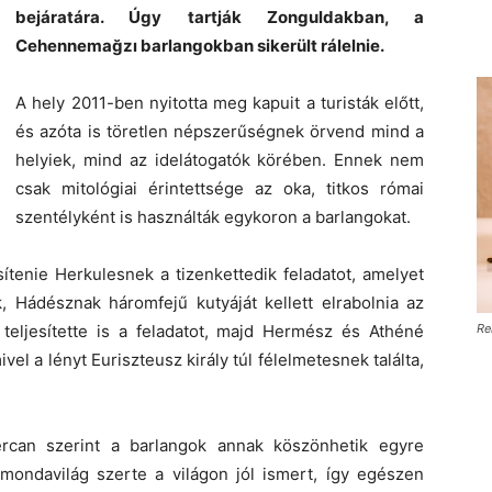
bejáratára. Úgy tartják Zonguldakban, a
Cehennemağzı barlangokban sikerült rálelnie.
A hely 2011-ben nyitotta meg kapuit a turisták előtt,
és azóta is töretlen népszerűségnek örvend mind a
helyiek, mind az idelátogatók körében. Ennek nem
csak mitológiai érintettsége az oka, titkos római
szentélyként is használták egykoron a barlangokat.
esítenie Herkulesnek a tizenkettedik feladatot, amelyet
k, Hádésznak háromfejű kutyáját kellett elrabolnia az
 teljesítette is a feladatot, majd Hermész és Athéné
Re
l a lényt Euriszteusz király túl félelmetesnek találta,
rcan szerint a barlangok annak köszönhetik egyre
ondavilág szerte a világon jól ismert, így egészen