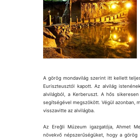
A görög mondavilág szerint itt kellett telj
Euriszteusztól kapott. Az alvilág istenéne
alvilágból, a Kerberuszt. A hős sikeresen
segítségével megszökött. Végül azonban, mive
visszavitte az alvilágba.
Az Ereğli Múzeum igazgatója, Ahmet Me
növekvő népszerűségüket, hogy a görög m