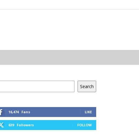
resés
Search
16,474
Fans
LIKE
639
Followers
FOLLOW