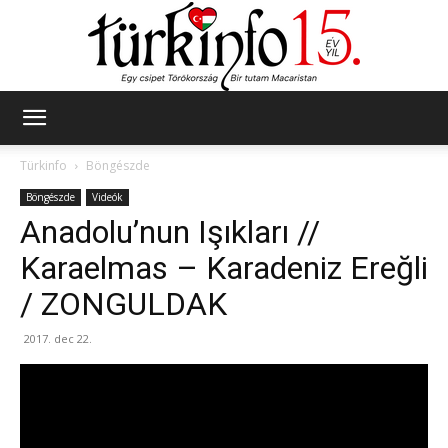
Türkinfo
Türkinfo
Böngészde
Böngészde
Videók
Anadolu’nun Işıkları //
Karaelmas – Karadeniz Ereğli
/ ZONGULDAK
2017. dec 22.