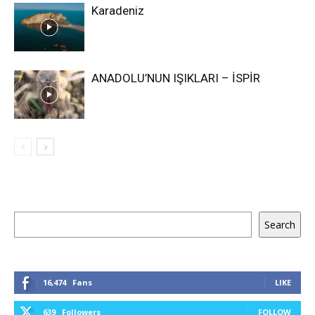
Karadeniz
ANADOLU’NUN IŞIKLARI – İSPİR
Keresés
Search
16,474
Fans
LIKE
639
Followers
FOLLOW