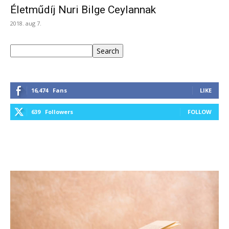
Életműdíj Nuri Bilge Ceylannak
2018. aug 7.
Keresés
Search
16,474
Fans
LIKE
639
Followers
FOLLOW