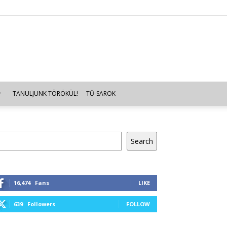
TANULJUNK TÖRÖKÜL!
TŰ-SAROK
resés
Search
16,474
Fans
LIKE
639
Followers
FOLLOW