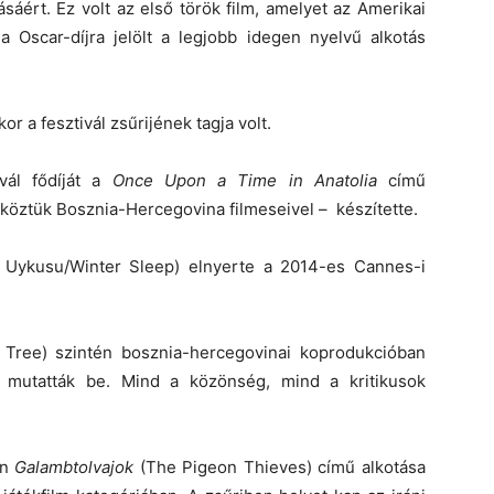
áért. Ez volt az első török film, amelyet az Amerikai
scar-díjra jelölt a legjobb idegen nyelvű alkotás
 a fesztivál zsűrijének tagja volt.
vál fődíját a
Once Upon a Time in Anatolia
című
– köztük Bosznia-Hercegovina filmeseivel – készítette.
 Uykusu/Winter Sleep) elnyerte a 2014-es Cannes-i
Tree) szintén bosznia-hercegovinai koprodukcióban
on mutatták be. Mind a közönség, mind a kritikusok
an
Galambtolvajok
(The Pigeon Thieves) című alkotása