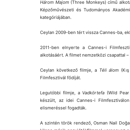
Három Majom
(Three Monkeys) című alkotás
Képzőművészeti és Tudományos Akadémia O
kategóriájában.
Ceylan 2009-ben tért vissza Cannes-ba, ekkor
2011-ben elnyerte a Cannes-i Filmfeszti
alkotásáért. A filmet nemzetközi csapattal 
Ceylan következő filmje, a
Téli álom
(Kış
Filmfesztivál fődíját.
Legutóbbi filmje, a
Vadkörtefa
(Wild Pear 
készült, az idei Cannes-i Filmfesztivál
elismeréssel fogadták.
A szintén török rendező, Osman Nail Doğ