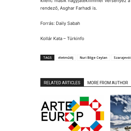
kilenc másik nagyjátékfilmmel versenyez a 
rendező, Asghar Farhadi is.
Forrás: Daily Sabah
Kollár Kata – Türkinfo
TAGS
életműdíj
Nuri Bilge Ceylan
Szarajevói
RELATED ARTICLES
MORE FROM AUTHOR