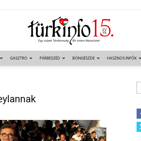
GASZTRO
PÁRBESZÉD
BÖNGÉSZDE
HASZNOS INFÓK
Türkinfo
Ke
Ceylannak