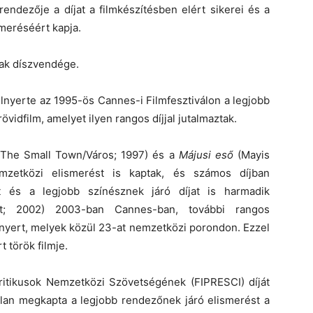
rendezője a díjat a filmkészítésben elért sikerei és a
smeréséért kapja.
ának díszvendége.
yerte az 1995-ös Cannes-i Filmfesztiválon a legjobb
 rövidfilm, amelyet ilyen rangos díjjal jutalmaztak.
The Small Town/Város; 1997) és a
Májusi eső
(Mayis
emzetközi elismerést is kaptak, és számos díjban
t és a legjobb színésznek járó díjat is harmadik
t; 2002) 2003-ban Cannes-ban, további rangos
 nyert, melyek közül 23-at nemzetközi porondon. Ezzel
t török filmje.
ritikusok Nemzetközi Szövetségének (FIPRESCI) díját
an megkapta a legjobb rendezőnek járó elismerést a