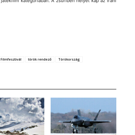
játékfilm kategóriában. A zsűriben helyet kap az iráni
 Filmfesztivál
török rendező
Törökország