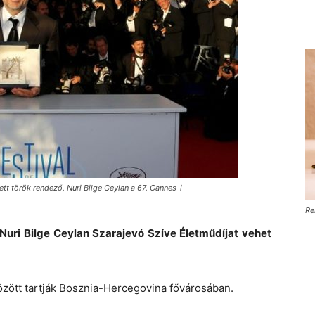
tett török rendező, Nuri Bilge Ceylan a 67. Cannes-i
Re
Nuri Bilge Ceylan Szarajevó Szíve Életműdíjat vehet
zött tartják Bosznia-Hercegovina fővárosában.