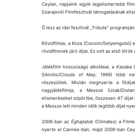
Ceylan, napjaink egyik legelismertebb film
Szarajevói Filmfesztivál támogatásának eli
Ő lesz az idei fesztivál „Tribute” programj
Rövidfilmje, a
Koza
(Cocoon/Selyemgubó) eln
rövidfilmnek járó díjat. Ez volt az első török
Játékfilm hosszúságú alkotásai, a
Kasaba
(
Sikintisi/Clouds of May; 1999) több n
részesültek. Miután megnyerte a fődíja
nagyjátékfilmje, a
Messze
(Uzak/Distan
elismeréseket söpörtbe, összesen 47 díjat
a
Messze
lett minden idők legtöbb díjat nyer
2006-ban az
Éghajlatok
(Climates) a Filmk
nyerte el Cannes-ban, majd 2008-ban Ceyl