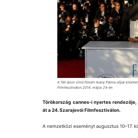
A Téli álom című filmért Arany Pálma-díjjal kitünte
Filmfesztiválon 2014. május 24-én
Törökország cannes-i nyertes rendezője, 
át a 24. Szarajevói Filmfesztiválon.
A nemzetközi eseményt augusztus 10–17. kö