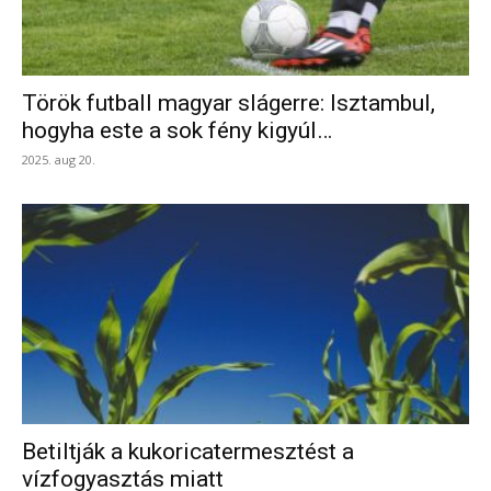
Török futball magyar slágerre: Isztambul,
hogyha este a sok fény kigyúl…
2025. aug 20.
Betiltják a kukoricatermesztést a
vízfogyasztás miatt