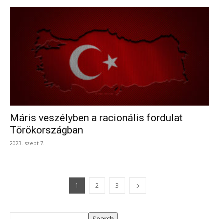
Máris veszélyben a racionális fordulat
Törökországban
2023. szept 7.
1
2
3
Keresés
Search