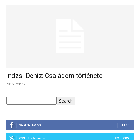
Indzsi Deniz: Családom története
2015. febr 2.
Keresés
Search
16,474
Fans
LIKE
639
Followers
FOLLOW