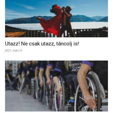
Utazz! Ne csak utazz, táncolj is!
2021. márc 9.