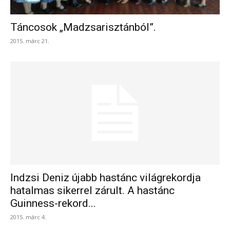
Táncosok „Madzsarisztánból”.
2015. márc 21.
Indzsi Deniz újabb hastánc világrekordja
hatalmas sikerrel zárult. A hastánc
Guinness-rekord...
2015. márc 4.