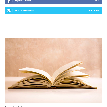
16,474
Fans
LIKE
639
Followers
FOLLOW