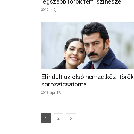
legszebb török férfi színészei
2019. máj 11.
Elindult az első nemzetközi török
sorozatcsatorna
2019. ápr 17.
1
2