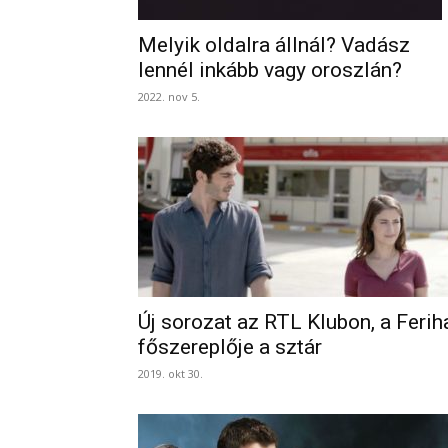
Melyik oldalra állnál? Vadász
lennél inkább vagy oroszlán?
2022. nov 5.
Új sorozat az RTL Klubon, a Ferih
főszereplője a sztár
2019. okt 30.