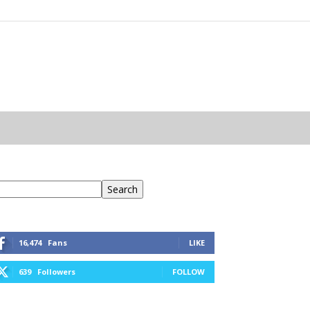
eresés
Search
16,474
Fans
LIKE
639
Followers
FOLLOW