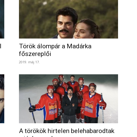
l
Török álompár a Madárka
főszereplői
2019. máj 17.
A törökök hirtelen belehabarodtak