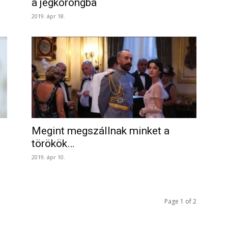
a jégkorongba
2019. ápr 18.
Megint megszállnak minket a
törökök…
2019. ápr 10.
Page 1 of 2