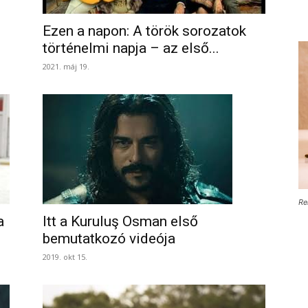
Ezen a napon: A török sorozatok
történelmi napja – az első...
2021. máj 19.
Re
a
Itt a Kuruluş Osman első
bemutatkozó videója
2019. okt 15.