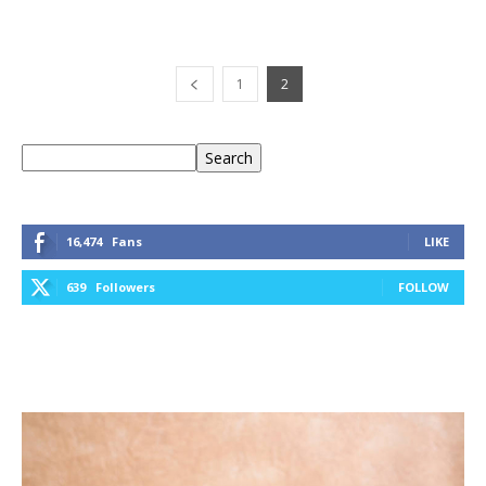
1
2
Keresés
Search
16,474
Fans
LIKE
639
Followers
FOLLOW