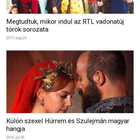
Megtudtuk, mikor indul az RTL vadonatúj
török sorozata
2017. aug 25.
Külön szexel Hürrem és Szulejmán magyar
hangja
2016. júl 30.