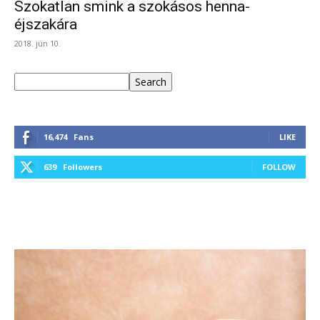
Szokatlan smink a szokásos henna-
éjszakára
2018. jún 10.
Keresés
Search
16,474
Fans
LIKE
639
Followers
FOLLOW