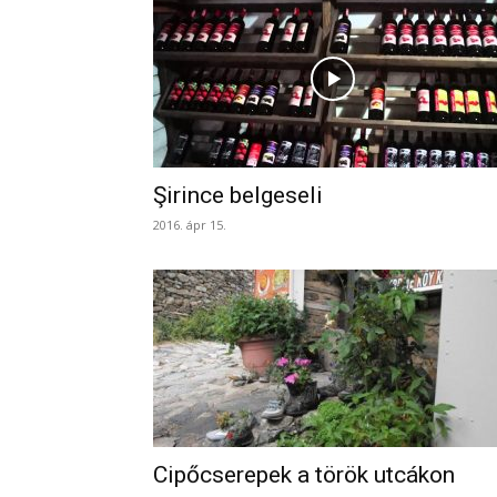
Şirince belgeseli
2016. ápr 15.
Cipőcserepek a török utcákon