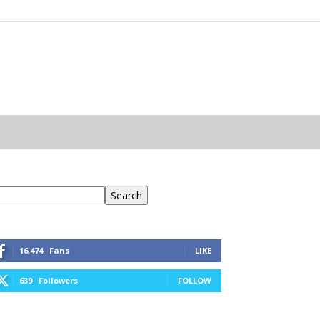
eresés
Search
16,474
Fans
LIKE
639
Followers
FOLLOW