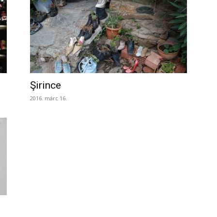
Şirince
2016. márc 16.