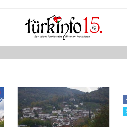
Türkinfo
K