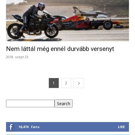
Nem láttál még ennél durvább versenyt
2018. szept 23.
1
2
Keresés
Search
16,474
Fans
LIKE