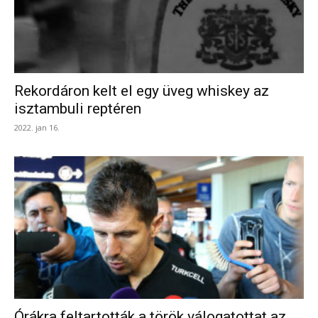
Rekordáron kelt el egy üveg whiskey az
isztambuli reptéren
2022. jan 16.
Órákra feltartották a török válogatottat az