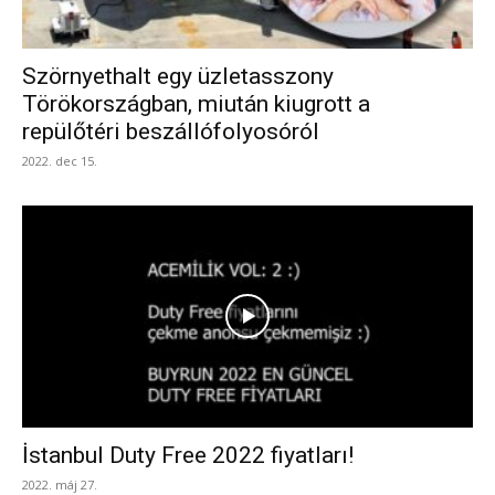
Szörnyethalt egy üzletasszony
Törökországban, miután kiugrott a
repülőtéri beszállófolyosóról
2022. dec 15.
İstanbul Duty Free 2022 fiyatları!
2022. máj 27.