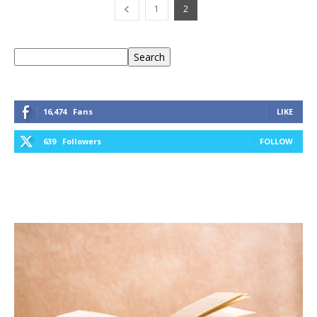
1
2
Keresés
Search
16,474
Fans
LIKE
639
Followers
FOLLOW