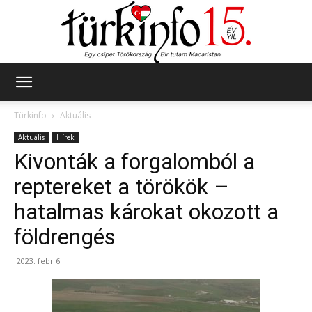
Türkinfo
Türkinfo
Aktuális
Aktuális
Hírek
Kivonták a forgalomból a
reptereket a törökök –
hatalmas károkat okozott a
földrengés
2023. febr 6.