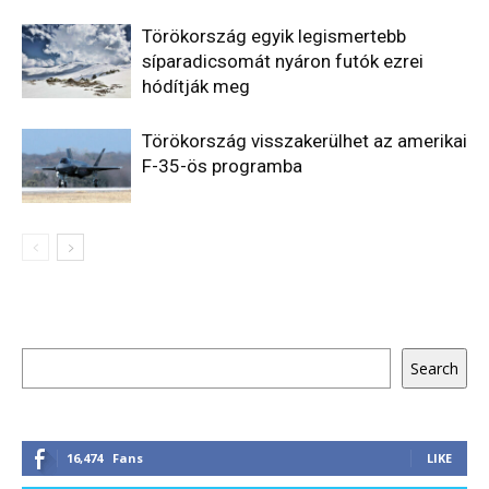
Törökország egyik legismertebb
síparadicsomát nyáron futók ezrei
hódítják meg
Törökország visszakerülhet az amerikai
F-35-ös programba
Keresés
Search
16,474
Fans
LIKE