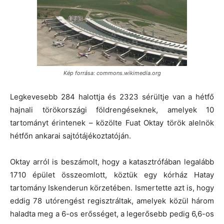
Kép forrása: commons.wikimedia.org
Legkevesebb 284 halottja és 2323 sérültje van a hétfő
hajnali törökországi földrengéseknek, amelyek 10
tartományt érintenek – közölte Fuat Oktay török alelnök
hétfőn ankarai sajtótájékoztatóján.
Oktay arról is beszámolt, hogy a katasztrófában legalább
1710 épület összeomlott, köztük egy kórház Hatay
tartomány Iskenderun körzetében. Ismertette azt is, hogy
eddig 78 utórengést regisztráltak, amelyek közül három
haladta meg a 6-os erősséget, a legerősebb pedig 6,6-os