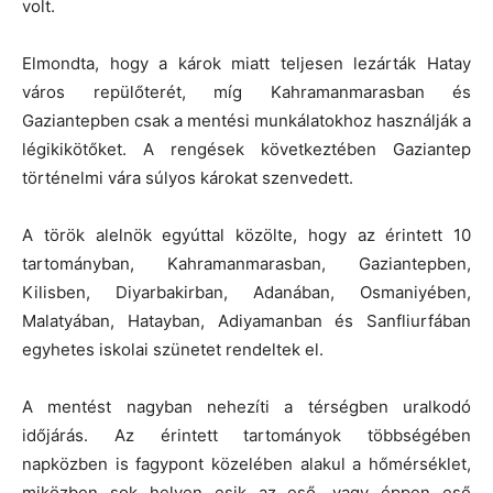
volt.
Elmondta, hogy a károk miatt teljesen lezárták Hatay
város repülőterét, míg Kahramanmarasban és
Gaziantepben csak a mentési munkálatokhoz használják a
légikikötőket. A rengések következtében Gaziantep
történelmi vára súlyos károkat szenvedett.
A török alelnök egyúttal közölte, hogy az érintett 10
tartományban, Kahramanmarasban, Gaziantepben,
Kilisben, Diyarbakirban, Adanában, Osmaniyében,
Malatyában, Hatayban, Adiyamanban és Sanfliurfában
egyhetes iskolai szünetet rendeltek el.
A mentést nagyban nehezíti a térségben uralkodó
időjárás. Az érintett tartományok többségében
napközben is fagypont közelében alakul a hőmérséklet,
miközben sok helyen esik az eső, vagy éppen eső