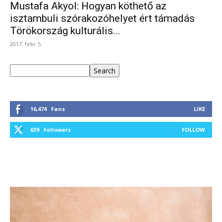
Mustafa Akyol: Hogyan köthető az
isztambuli szórakozóhelyet ért támadás
Törökország kulturális...
2017. febr 5.
Keresés
Search
16,474
Fans
LIKE
639
Followers
FOLLOW