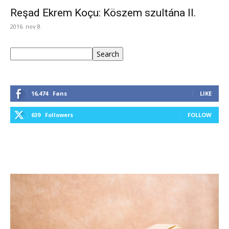
Reşad Ekrem Koçu: Köszem szultána II.
2016. nov 8.
Keresés
Search
16,474
Fans
LIKE
639
Followers
FOLLOW