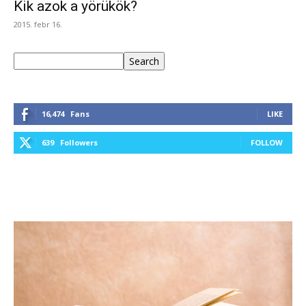
Kik azok a yörükök?
2015. febr 16.
Keresés
Search
16,474
Fans
LIKE
639
Followers
FOLLOW