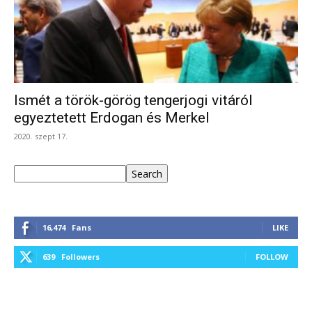
Ismét a török-görög tengerjogi vitáról
egyeztetett Erdogan és Merkel
2020. szept 17.
Keresés
Search
16,474
Fans
LIKE
639
Followers
FOLLOW